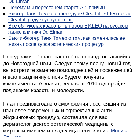
Dr. Elman
Почему мы перестанем стареть? 5 причин
Блогер Таня Томер о процедуре ClearLift: «Шея после
ClearLift радует упругостью»
Все об "уколах красоты" в новом ВИДЕО на русском
языке клиники Dr. Elman
Бьюти-блогер Таня Томер о том, как изменилась ее
жизнь после курса эстетических процедур
Перед вами – "план красоты" на период, оставшийся
до Новогодней ночи. Следуя этому плану, новый год
вы встретите заметно помолодевшей и посвежевшей
и всю праздничную ночь будете получать
комплименты. А значит, весь ваш 2016 год пройдет
под знаком красоты и молодости.
План предновогоднего омоложения , состоящий из
наиболее современных и эффективных анти-
эйджинговых процедур, составила для вас
дерматолог, доктор эстетической медицины с
мировым именем и владелица сети клиник
Моника