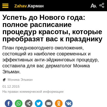
А
Zahav
.
Карман
А
Успеть до Hового года:
полное расписание
процедур красоты, которые
преобразят вас к празднику
План предновогоднего омоложения,
состоящий из наиболее современных и
эффективных анти-эйджинговых процедур,
составила для вас дерматолог Моника
Эльман.
Моника Эльман
01.12.2015
На правах коммерческой информации