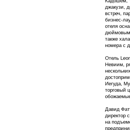
Кадошем, 
джакузи, 
встреч, па
бизнес-лау
отеля осн
дюймовыми
также хала
номера с 
Отель Leon
Невиим, р
нескольки
достоприме
Иегуда, М
торговый 
обожаемые
Давид Фат
директор с
на подъем
предприним