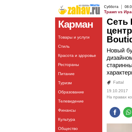
Суббота
08
.
0
Трамп vs Ира
Сеть 
Карман
центр
Bouti
Товары и услуги
Стиль
Новый бу
Красота и здоровье
дизайном
старинны
Рестораны
характер
Питание
Fattal
Туризм
19.10.2017
Образование
На правах к
Телевидение
Финансы
Культура
Общество