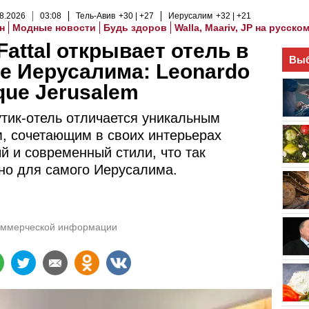
8
.
2026
03
:
08
Тель-Авив
+30
+27
Иерусалим
+32
+21
н
Модные новости
Будь здоров
Walla, Maariv, JP на русско
Fattal открывает отель в
Выб
е Иерусалима: Leonardo
que Jerusalem
тик-отель отличается уникальным
, сочетающим в своих интерьерах
й и современный стили, что так
но для самого Иерусалима.
оммерческой информации