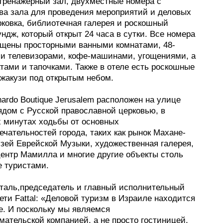
тренажерный зал, двухместные номера с
два зала для проведения мероприятий и деловых
рковка, библиотечная галерея и роскошный
ндж, который открыт 24 часа в сутки. Все номера
ащены просторными ванными комнатами, 48-
 телевизорами, кофе-машинами, угощениями, а
тами и тапочками. Также в отеле есть роскошные
джакузи под открытым небом.
ardo Boutique Jerusalem расположен на улице
ядом с Русской православной церковью, в
х минутах ходьбы от основных
чательностей города, таких как рынок Махане-
узей Еврейской Музыки, художественная галерея,
центр Мамилла и многие другие объекты столь
 туристами.
таль,председатель и главный исполнительный
ети Fattal: «Деловой туризм в Израиле находится
е. И поскольку мы являемся
ательской компанией, а не просто гостиницей,