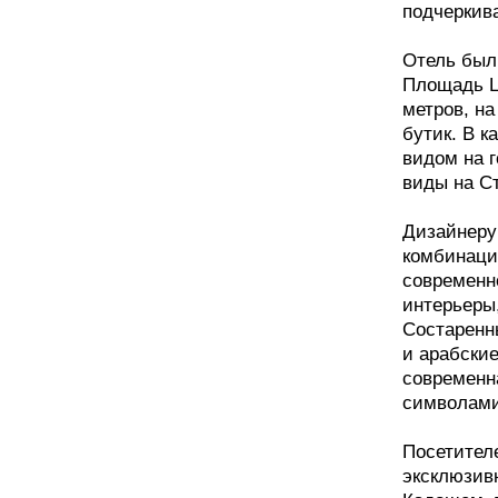
подчеркива
Отель был
Площадь Le
метров, н
бутик. В 
видом на г
виды на Ст
Дизайнеру
комбинацию
современн
интерьеры
Состаренн
и арабски
современн
символами
Посетител
эксклюзив