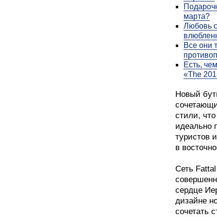
Подарочн
марта?
Любовь с
влюблен
Все они 
противо
Есть, че
«The 201
Новый бут
сочетающи
стили, что
идеально п
туристов 
в восточно
Сеть Fatta
совершенн
сердце Иер
дизайне н
сочетать с