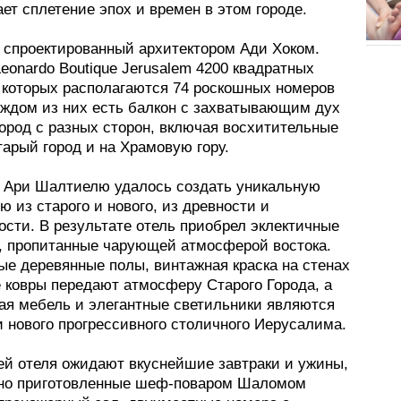
ет сплетение эпох и времен в этом городе.
 спроектированный архитектором Ади Хоком.
onardo Boutique Jerusalem 4200 квадратных
а которых располагаются 74 роскошных номеров
каждом из них есть балкон с захватывающим дух
ород с разных сторон, включая восхитительные
арый город и на Храмовую гору.
 Ари Шалтиелю удалось создать уникальную
 из старого и нового, из древности и
ости. В результате отель приобрел эклектичные
, пропитанные чарующей атмосферой востока.
ые деревянные полы, винтажная краска на стенах
е ковры передают атмосферу Старого Города, а
ая мебель и элегантные светильники являются
 нового прогрессивного столичного Иерусалима.
ей отеля ожидают вкуснейшие завтраки и ужины,
но приготовленные шеф-поваром Шаломом