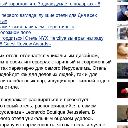
ый гороскоп: что Зодиак думает о подарках к 8
 первого взгляда: лучшие отели для Дня всех
ных
такие: выворачиваем стереотипы о
положном поле
м гордиться! Отель NYX Herzliya выиграл награду
8 Guest Review Awards»
ик-отель отличается уникальным дизайном,
м в своих интерьерах старинный и современный
 так характерно для самого Иерусалима. Отель
одойдет как для деловых людей, так и для
или влюбленных пар, ищущих престижный отдых
м стиле.
l продолжает расширяться и презентует
о новый отель, расположившийся в самом
усалима - Leonardo Boutique Jerusalem. В
ового отеля уникальным образом удалось
тарину и современность, что как нельзя лучше