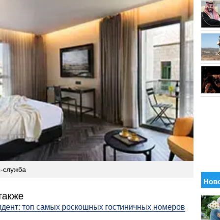
с-служба
также
идент: топ самых роскошных гостиничных номеров