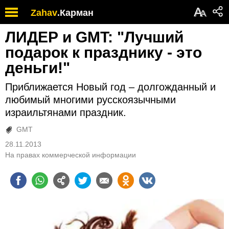
А
Zahav
.
Карман
А
ЛИДЕР и GMT: "Лучший
подарок к празднику - это
деньги!"
Приближается Новый год – долгожданный и
любимый многими русскоязычными
израильтянами праздник.
GMT
28.11.2013
На правах коммерческой информации