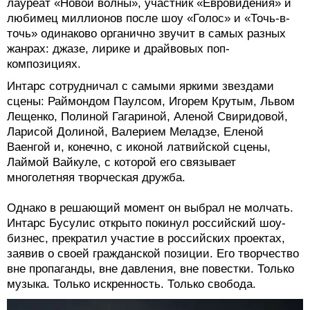
лауреат «Новой волны», участник «Евровидения» и
любимец миллионов после шоу «Голос» и «Точь-в-
точь» одинаково органично звучит в самых разных
жанрах: джазе, лирике и драйвовых поп-
композициях.
Интарс сотрудничал с самыми яркими звездами
сцены: Раймондом Паулсом, Игорем Крутым, Львом
Лещенко, Полиной Гагариной, Аленой Свиридовой,
Ларисой Долиной, Валерием Меладзе, Еленой
Ваенгой и, конечно, с иконой латвийской сцены,
Лаймой Вайкуле, с которой его связывает
многолетняя творческая дружба.
Однако в решающий момент он выбрал не молчать.
Интарс Бусулис открыто покинул российский шоу-
бизнес, прекратил участие в российских проектах,
заявив о своей гражданской позиции. Его творчество
вне пропаганды, вне давления, вне повестки. Только
музыка. Только искренность. Только свобода.