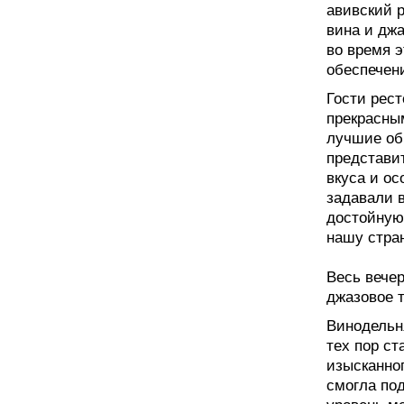
авивский 
вина и джа
во время э
обеспечен
Гости рес
прекрасны
лучшие об
представи
вкуса и о
задавали 
достойную
нашу стра
Весь вечер
джазовое 
Винодельня
тех пор ст
изысканно
смогла по