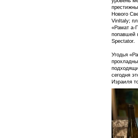
уровень м
престижны
Нового Све
VinItaly; 
«Рамат а-
попавшей 
Spectator.
Угодья «Р
прохладны
подходящи
сегодня э
Израиля то