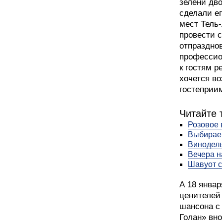
зелени дв
сделали е
мест Тель-
провести с
отпраздно
профессио
к гостям р
хочется в
гостеприи
Читайте 
Розовое 
Выбирае
Винодель
Вечера н
Шавуот с
А 18 январ
ценителей
шансона с
Голан» вно