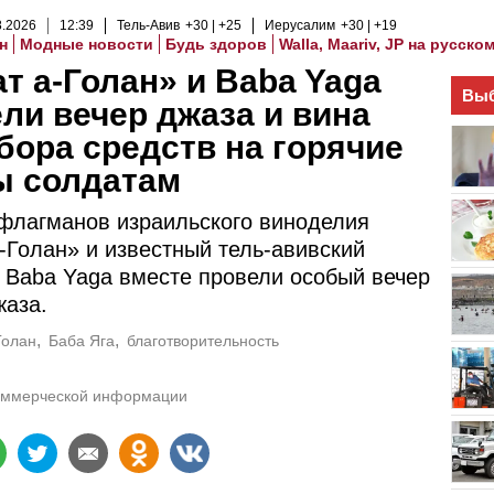
8
.
2026
12
:
39
Тель-Авив
+30
+25
Иерусалим
+30
+19
н
Модные новости
Будь здоров
Walla, Maariv, JP на русско
т а-Голан» и Baba Yaga
Выб
ли вечер джаза и вина
бора средств на горячие
ы солдатам
флагманов израильского виноделия
-Голан» и известный тель-авивский
 Baba Yaga вместе провели особый вечер
жаза.
Голан
Баба Яга
благотворительность
оммерческой информации