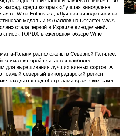
еждународного признания и завоевать множество
х наград, среди которых «Лучшая винодельня
та» от Wine Enthusiast; «Лучшая винодельня» на
платиновая медаль и 95 баллов на Decanter WWA.
Голан» стала первой в Израиле винодельней,
в список TOP100 в ежегодном обзоре Wine
амат а-Голан» расположены в Северной Галилее,
й климат которой считается наиболее
м для выращивания лучших винных сортов. А
тот самый северный виноградарский регион
же находится под обстрелами вражеских ракет.