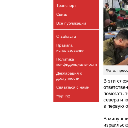
Транспорт
Связь
Все публикации
О zahav.ru
Правила
использования
Политика
конфиденциальности
Фото: прес
Декларация о
доступности
В эти сло
ответствен
Связаться с нами
помогать т
צרו קשר
севера и ю
в первую 
В минувший
израильско