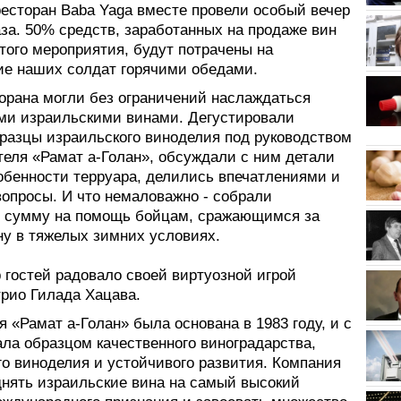
ресторан Baba Yaga вместе провели особый вечер
за. 50% средств, заработанных на продаже вин
того мероприятия, будут потрачены на
ие наших солдат горячими обедами.
торана могли без ограничений наслаждаться
ми израильскими винами. Дегустировали
разцы израильского виноделия под руководством
теля «Рамат а-Голан», обсуждали с ним детали
собенности терруара, делились впечатлениями и
вопросы. И что немаловажно - собрали
 сумму на помощь бойцам, сражающимся за
ну в тяжелых зимних условиях.
 гостей радовало своей виртуозной игрой
трио Гилада Хацава.
 «Рамат а-Голан» была основана в 1983 году, и с
ала образцом качественного виноградарства,
го виноделия и устойчивого развития. Компания
днять израильские вина на самый высокий