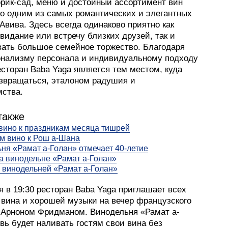
орик-сад, меню и достойный ассортимент вин
го одним из самых романтических и элегантных
Авива. Здесь всегда одинаково приятно как
видание или встречу близких друзей, так и
вать большое семейное торжество. Благодаря
нализму персонала и индивидуальному подходу
есторан Baba Yaga является тем местом, куда
озвращаться, эталоном радушия и
мства.
также
вино к праздникам месяца тишрей
м вино к Рош а-Шана
ня «Рамат а-Голан» отмечает 40-летие
а винодельне «Рамат а-Голан»
 винодельней «Рамат а-Голан»
я в 19:30 ресторан Baba Yaga приглашает всех
 вина и хорошей музыки на вечер французского
 Арноном Фридманом. Винодельня «Рамат а-
вь будет наливать гостям свои вина без