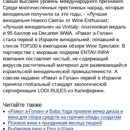
самый высокий уровень международного признания.
Среди многочисленных престижных наград, которые
винодельня получила за эти годы, - «Лучшая
винодельня Нового Света» от Wine Enthusiast;
«Лучшая винодельня» на VinItaly; платиновая медаль
и 95 баллов на Decanter WWA. «Рамат а-Голан»
стала первой в Израиле винодельней, попавшей в
список TOP100 в ежегодном обзоре Wine Spectator. В
партнерстве с мировым лидером ENTAV-INRA
компания поставляет чистый, не содержащий
вирусов растительный материал для развивающейся
израильской винодельческой промышленности. А
совсем недавно «Рамат а-Голан» первой в Израиле
приняла глобальный стандарт экологической
сертификации LODI RULES из Калифорнии.
Читайте также
«Рамат а-Голан» и Baba Yaga провели вечер джаза и
вина для сбора средств на горячие обеды солдатам
Розовое вино к праздникам месяца тишрей
Выбираем вино к Рош а-Шана