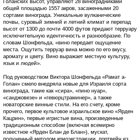
Голанских высот, управляют 28 виноградниками
общей площадью 1557 акров, засаженными 20
сортами винограда. Уникальные вулканические
почвы, суровый зимний и летний климат и перепад
высот от 1300 до почти 4000 футов придают терруару
исключительную идентичность и разнообразие. По
словам Шонфельда, «вино передает ощущение
места. Ощутить терруар вина можно по его вкусу,
аромату и цвету. Вино выражает местную культуру,
язык и людей».
Под руководством Виктора Шонфельда «Рамат а-
Голан» смело внедряла новые для Израиля сорта
винограда, такие как «сира», «пино нуар»,
«санджовезе» и «гевюрцтраминер», а также
новаторские винные стили. На его счету, кроме
прочего, первое культовое израильское вино «Ярден
Кацрин», первые игристые вина, произведенные
традиционным способом (включая всемирно
известное «Ярден Блан де Блан»), мускат,
полученный методом криоэкстракции, портвейн из