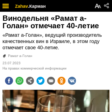
А
Zahav
.
Карман
А
Винодельня «Рамат а-
Голан» отмечает 40-летие
«Рамат а-Голан», ведущий производитель
качественных вин в Израиле, в этом году
отмечает свое 40-летие.
Рамат а-Голан
23.07.2023
На правах коммерческой информации