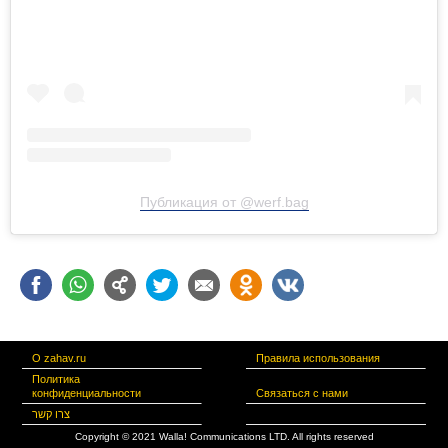
Публикация от @werf.bag
О zahav.ru
Правила использования
Политика
конфиденциальности
Связаться с нами
צרו קשר
Copyright © 2021 Walla! Communications LTD. All rights reserved