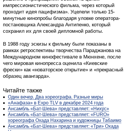
импрессионистического фильма, через который
проходит идея пацифизма». Уцелели только 15-
минутные кинопробы благодаря уловке оператора-
постановщика Александра Антипенко, который
сохранил их для своей дипломной работы.
В 1988 году эскизы к фильму были показаны в
рамках ретроспективы творчества Параджанова на
Международном кинофестивале в Мюнхене, после
чего мировая кинопресса оценила «Киевские
фрески» как «новаторское открытие» и «прекрасный
образец авангарда».
Читайте также
Один вечер. Два хореографа. Разные миры
«Анафаза» в Expo TLV в декабре 2024 года
Ансамбль «Бат-Шева» представляет: «Ниху́с»
Ансамбль «Бат-Шева» представляет: «FURO»
хореографа Охада Нахарина и художницы Табаимо
Ансамбль «Бат-Шева» представляет: «Три» Охада