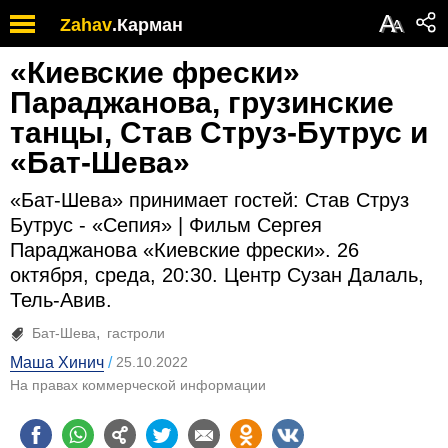
А
Zahav
.
Карман
А
«Киевские фрески»
Параджанова, грузинские
танцы, Став Струз-Бутрус и
«Бат-Шева»
«Бат-Шева» принимает гостей: Став Струз
Бутрус - «Сепия» | Фильм Сергея
Параджанова «Киевские фрески». 26
октября, среда, 20:30. Центр Сузан Далаль,
Тель-Авив.
Бат-Шева
гастроли
Маша Хинич
25.10.2022
На правах коммерческой информации