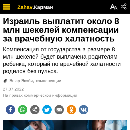
А
Zahav
.
Карман
А
Израиль выплатит около 8
млн шекелей компенсации
за врачебную халатность
Компенсация от государства в размере 8
млн шекелей будет выплачена родителям
ребенка, который по врачебной халатности
родился без пульса.
Яшар Якоби
компенсации
27.07.2022
На правах коммерческой информации