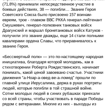
(71,8%) принимали непосредственное участие в
боевых действиях, 38 — погибли… Звание Героя
Советского Союза было присвоено 157 воинам-
евреям, трое - главком ВВС РККА генерал-лейтенант
Смушкевич, генерал-полковник танковых войск
Драгунский и маршал бронетанковых войск Катуков -
получили это звание дважды, еще 14 стали полными
кавалерами ордена Славы, что приравнивалось к
званию Героя.
«Бессмертный полк» — это по-настоящему народная
инициатива, благодаря которой молодежь, как в
стихотворении Роберта Рождественского, начинает
понимать, какой ценой завоевано счастье. Участники
движения “а-Ноар-а-овед-ве-а-ломед” прошли по
главной улице Иерусалима, держа в руках портреты
людей, которые погибли в той страшной войне.
Сотни молодых людей в синих рубашках приехали
со всей страны, чтобы участвовать в параде Победы
рядом с ветеранами. Многие из них - выходцы из