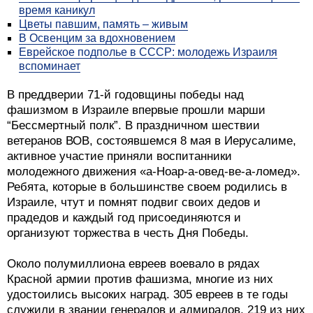
время каникул
Цветы павшим, память – живым
В Освенцим за вдохновением
Еврейское подполье в СССР: молодежь Израиля
вспоминает
В преддверии 71-й годовщины победы над
фашизмом в Израиле впервые прошли марши
“Бессмертный полк”. В праздничном шествии
ветеранов ВОВ, состоявшемся 8 мая в Иерусалиме,
активное участие приняли воспитанники
молодежного движения «а-Ноар-а-овед-ве-а-ломед».
Ребята, которые в большинстве своем родились в
Израиле, чтут и помнят подвиг своих дедов и
прадедов и каждый год присоединяются и
организуют торжества в честь Дня Победы.
Около полумиллиона евреев воевало в рядах
Красной армии против фашизма, многие из них
удостоились высоких наград. 305 евреев в те годы
служили в звании генералов и адмиралов, 219 из них