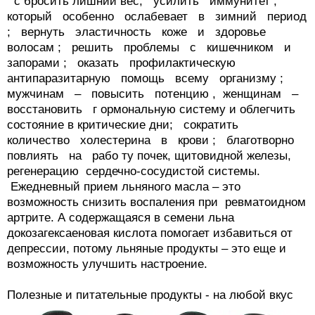
с бросить лишний вес; усилить иммунитет ,
который особенно ослабевает в зимний период
; вернуть эластичность коже и здоровье
волосам ; решить проблемы с кишечником и
запорами ; оказать профилактическую
антипаразитарную помощь всему организму ;
мужчинам – повысить потенцию , женщинам –
восстановить г ормональную систему и облегчить
состояние в критические дни; сократить
количество холестерина в крови ; благотворно
повлиять на рабо ту почек, щитовидной железы,
регенерацию сердечно-сосудистой системы.
Ежедневный прием льняного масла – это
возможность снизить воспаления при ревматоидном
артрите. А содержащаяся в семени льна
докозагексаеновая кислота помогает избавиться от
депрессии, потому льняные продукты – это еще и
возможность улучшить настроение.
Полезные и питательные продукты - на любой вкус