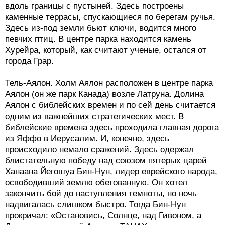
вдоль границы с пустыней. Здесь построены
каменные террасы, спускающиеся по берегам ручья.
Здесь из-под земли бьют ключи, водится много
певчих птиц. В центре парка находится камень
Хурейра, который, как считают ученые, остался от
города Грар.
Тель-Аялон. Холм Аялон расположен в центре парка
Аялон (он же парк Канада) возле Латруна. Долина
Аялон с библейских времен и по сей день считается
одним из важнейших стратегических мест. В
библейские времена здесь проходила главная дорога
из Яффо в Иерусалим. И, конечно, здесь
происходило немало сражений. Здесь одержал
блистательную победу над союзом пятерых царей
Ханаана Йегошуа Бин-Нун, лидер еврейского народа,
освободивший землю обетованную. Он хотел
закончить бой до наступления темноты, но ночь
надвигалась слишком быстро. Тогда Бин-Нун
прокричал: «Остановись, Солнце, над Гивоном, а