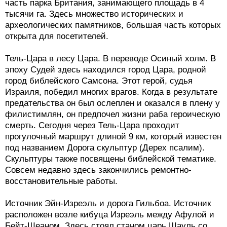
часть парка Британия, занимающего площадь в 4
тысячи га. Здесь множество исторических и
археологических памятников, большая часть которых
открыта для посетителей.
Тель-Цара в лесу Цара. В переводе Осиный холм. В
эпоху Судей здесь находился город Цара, родной
город библейского Самсона. Этот герой, судья
Израиля, победил многих врагов. Когда в результате
предательства он был ослеплен и оказался в плену у
филистимлян, он предпочел жизни раба героическую
смерть. Сегодня через Тель-Цара проходит
прогулочный маршрут длиной 9 км, который известен
под названием Дорога скульптур (Дерех псалим).
Скульптуры также посвящены библейской тематике.
Совсем недавно здесь закончились ремонтно-
восстановительные работы.
Источник Эйн-Изреэль и дорога Гильбоа. Источник
расположен возле кибуца Изреэль между Афулой и
Бейт-Шеаном. Здесь стоял станом царь Шауль со