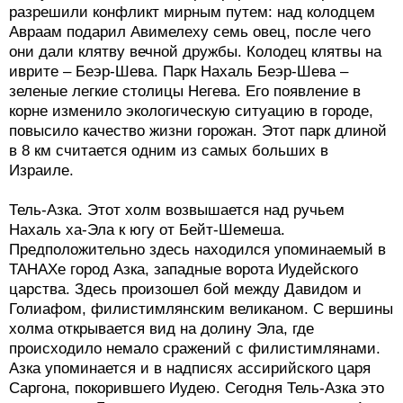
разрешили конфликт мирным путем: над колодцем
Авраам подарил Авимелеху семь овец, после чего
они дали клятву вечной дружбы. Колодец клятвы на
иврите – Беэр-Шева. Парк Нахаль Беэр-Шева –
зеленые легкие столицы Негева. Его появление в
корне изменило экологическую ситуацию в городе,
повысило качество жизни горожан. Этот парк длиной
в 8 км считается одним из самых больших в
Израиле.
Тель-Азка. Этот холм возвышается над ручьем
Нахаль ха-Эла к югу от Бейт-Шемеша.
Предположительно здесь находился упоминаемый в
ТАНАХе город Азка, западные ворота Иудейского
царства. Здесь произошел бой между Давидом и
Голиафом, филистимлянским великаном. С вершины
холма открывается вид на долину Эла, где
происходило немало сражений с филистимлянами.
Азка упоминается и в надписях ассирийского царя
Саргона, покорившего Иудею. Сегодня Тель-Азка это