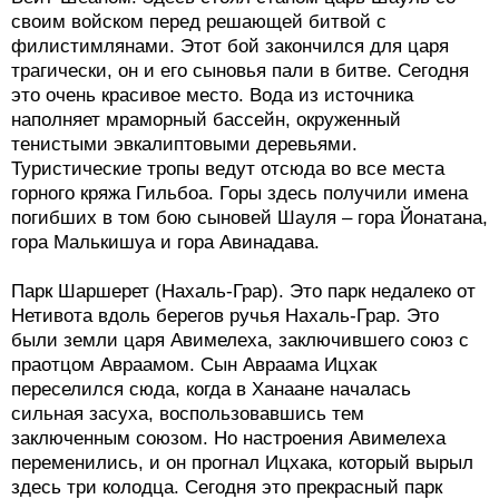
своим войском перед решающей битвой с
филистимлянами. Этот бой закончился для царя
трагически, он и его сыновья пали в битве. Сегодня
это очень красивое место. Вода из источника
наполняет мраморный бассейн, окруженный
тенистыми эвкалиптовыми деревьями.
Туристические тропы ведут отсюда во все места
горного кряжа Гильбоа. Горы здесь получили имена
погибших в том бою сыновей Шауля – гора Йонатана,
гора Малькишуа и гора Авинадава.
Парк Шаршерет (Нахаль-Грар). Это парк недалеко от
Нетивота вдоль берегов ручья Нахаль-Грар. Это
были земли царя Авимелеха, заключившего союз с
праотцом Авраамом. Сын Авраама Ицхак
переселился сюда, когда в Ханаане началась
сильная засуха, воспользовавшись тем
заключенным союзом. Но настроения Авимелеха
переменились, и он прогнал Ицхака, который вырыл
здесь три колодца. Сегодня это прекрасный парк