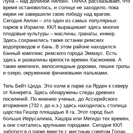
Луна – над долиной Аялон». ТАНАХ рассказывает, что
время остановилось, и солнце не заходило, пока
евреи не завершили свою победу над врагом.
Сегодня Аялон – это один из самых популярных
парков в Израиле. ККЛ выращивает здесь многие
плодовые культуры – маслины, гранаты, инжир.
Здесь сохранились также останки римских
водопроводов и бань. В этом районе находился
банный комплекс римского города Эммаус. Есть
здесь и развалины крепости времен Хасмонеев. А
также кемпинги, велосипедные дорожки, пешие тропы
и озеро, окруженное финиковыми пальмами.
Тель Бейт-Цида. Это холм в парке ха-Ярден к северу
от Кинерета. Здесь обнаружены следы древних
поселений. По мнению ученых, до Ассирийского
вторжения (732 г. до н.э.) здесь находилась столица
царства Гишор площадью 8 га. Этот город был
больше Иерусалима, Хацора или Мегидо тех времен,
а они считались крупными городами. Сегодня ККЛ
заботится о парке вместе с местным советом Голан.