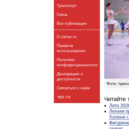
Транспорт
Связь
Все публикации
О zahav.ru
Правила
использования
Политика
конфиденциальности
Декларация о
доступности
Фото: прес
Связаться с нами
צרו קשר
Читайте 
Лето 202
Летняя п
Холоне с
Фигурное
сезон!