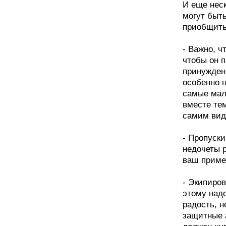
И еще неск
могут быт
приобщить
- Важно, ч
чтобы он п
принужден
особенно н
самые мал
вместе те
самим вид
- Пропуски
недочеты р
ваш приме
- Экипиров
этому над
радость, 
защитные 