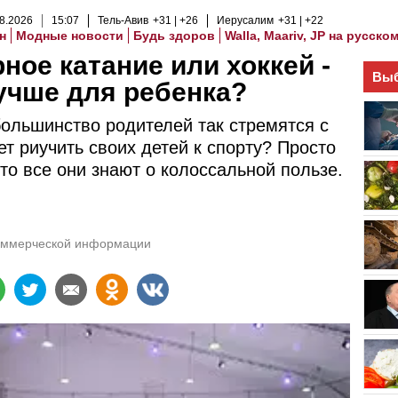
8
.
2026
15
:
07
Тель-Авив
+31
+26
Иерусалим
+31
+22
н
Модные новости
Будь здоров
Walla, Maariv, JP на русско
ное катание или хоккей -
Выб
учше для ребенка?
ольшинство родителей так стремятся с
ет риучить своих детей к спорту? Просто
что все они знают о колоссальной пользе.
оммерческой информации