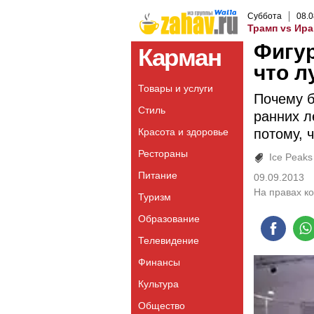
Суббота
08
.
0
Трамп vs Ира
Фигур
Карман
что л
Товары и услуги
Почему б
Стиль
ранних л
Красота и здоровье
потому, 
Рестораны
Ice Peaks
Питание
09.09.2013
На правах к
Туризм
Образование
Телевидение
Финансы
Культура
Общество