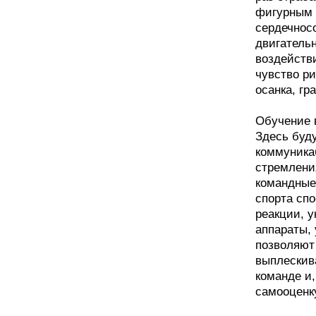
фигурным 
сердечнос
двигатель
воздейств
чувство р
осанка, гр
Обучение в
Здесь буд
коммуника
стремлени
командные
спорта сп
реакции, 
аппараты,
позволяют
выплескив
команде и
самооценк