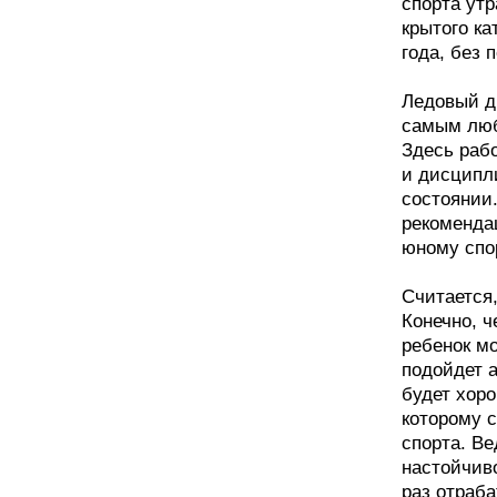
спорта утр
крытого ка
года, без 
Ледовый дв
самым люб
Здесь раб
и дисципл
состоянии
рекоменда
юному спо
Считается
Конечно, 
ребенок мо
подойдет 
будет хор
которому 
спорта. Ве
настойчиво
раз отраб