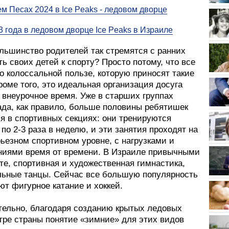
м Песах 2024 в Ice Peaks - ледовом дворце
3 года в ледовом дворце Ice Peaks в Израиле
льшинство родителей так стремятся с ранних
ь своих детей к спорту? Просто потому, что все
о колоссальной пользе, которую приносят такие
роме того, это идеальная организация досуга
 внеурочное время. Уже в старших группах
ада, как правило, больше половины ребятишек
я в спортивных секциях: они тренируются
 по 2-3 раза в неделю, и эти занятия проходят на
ьезном спортивном уровне, с нагрузками и
ниями время от времени. В Израиле привычными
те, спортивная и художественная гимнастика,
льные танцы. Сейчас все большую популярность
ют фигурное катание и хоккей.
тельно, благодаря созданию крытых ледовых
тре страны понятие «зимние» для этих видов