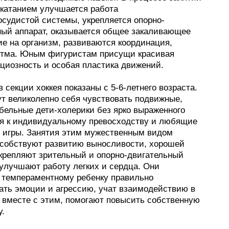
катанием улучшается работа
осудистой системы, укрепляется опорно-
ный аппарат, оказывается общее закаливающее
ие на организм, развиваются координация,
итма. Юным фигуристам присущи красивая
ациозность и особая пластика движений.
 секции хоккея показаны с 5-6-летнего возраста.
ут великолепно себя чувствовать подвижные,
бельные дети-холерики без ярко выраженного
я к индивидуальному превосходству и любящие
 игры. Занятия этим мужественным видом
особствуют развитию выносливости, хорошей
укрепляют зрительный и опорно-двигательный
 улучшают работу легких и сердца. Они
 темпераментному ребенку правильно
ать эмоции и агрессию, учат взаимодействию в
, вместе с этим, помогают повысить собственную
у.