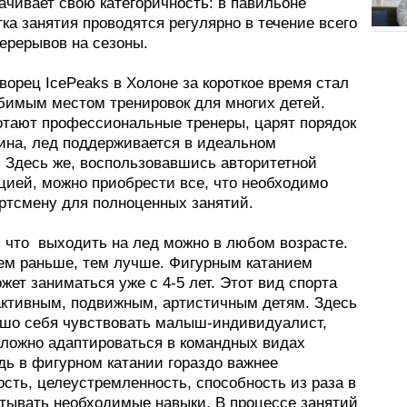
ачивает свою категоричность: в павильоне
тка занятия проводятся регулярно в течение всего
перерывов на сезоны.
орец IcePeaks в Холоне за короткое время стал
имым местом тренировок для многих детей.
отают профессиональные тренеры, царят порядок
ина, лед поддерживается в идеальном
. Здесь же, воспользовавшись авторитетной
цией, можно приобрести все, что необходимо
ртсмену для полноценных занятий.
, что выходить на лед можно в любом возрасте.
чем раньше, тем лучше. Фигурным катанием
жет заниматься уже с 4-5 лет. Этот вид спорта
активным, подвижным, артистичным детям. Здесь
ошо себя чувствовать малыш-индивидуалист,
сложно адаптироваться в командных видах
дь в фигурном катании гораздо важнее
сть, целеустремленность, способность из раза в
атывать необходимые навыки. В процессе занятий