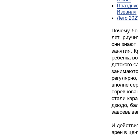
Празднуе
Израиля
Лето 202
Почему бо
лет риучит
они знают 
занятия. К
ребенка во
детского с
занимаютс
регулярно,
вполне сер
соревнова
стали кара
дзюдо, ба
завоевыва
И действи
арен в цен