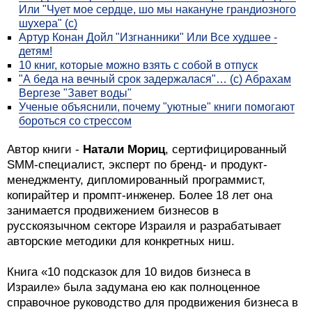
Или "Чует мое сердце, шо мы накануне грандиозного
шухера" (с)
Артур Конан Дойл "Изгнанники" Или Все худшее -
детям!
10 книг, которые можно взять с собой в отпуск
"А беда на вечный срок задержалася"… (с) Абрахам
Вергезе "Завет воды"
Ученые объяснили, почему "уютные" книги помогают
бороться со стрессом
Автор книги -
Натали Мориц
, сертифицированный
SMM-специалист, эксперт по бренд- и продукт-
менеджменту, дипломированный программист,
копирайтер и промпт-инженер. Более 18 лет она
занимается продвижением бизнесов в
русскоязычном секторе Израиля и разрабатывает
авторские методики для конкретных ниш.
Книга «10 подсказок для 10 видов бизнеса в
Израиле» была задумана ею как полноценное
справочное руководство для продвижения бизнеса в