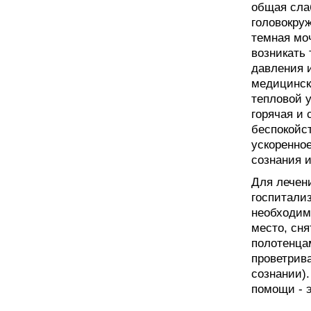
общая слаб
головокру
темная мо
возникать 
давления 
медицинск
тепловой у
горячая и 
беспокойс
ускоренное
сознания и
Для лечен
госпитали
необходим
место, сня
полотенца
проветрива
сознании)
помощи - э