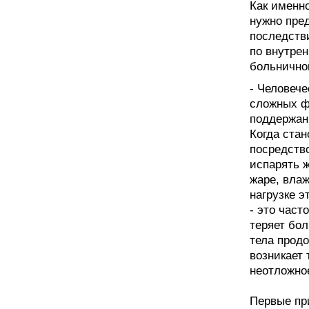
Как именно
нужно пре
последств
по внутре
больнично
- Человеч
сложных ф
поддержан
Когда стан
посредство
испарять 
жаре, вла
нагрузке 
- это част
теряет бо
тела прод
возникает
неотложно
Первые при