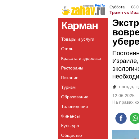
Суббота
08
.
0
Трамп vs Ира
Экстр
Карман
вовре
убере
Товары и услуги
Стиль
Постоянн
Красота и здоровье
Израиле,
экологич
Рестораны
необходи
Питание
погода
з
Туризм
12.06.2025
Образование
На правах к
Телевидение
Финансы
Культура
Общество