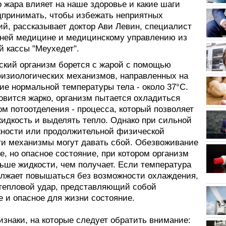
 жара влияет на наше здоровье и какие шаги
дпринимать, чтобы избежать неприятных
ий, рассказывает доктор Ави Левин, специалист
нней медицине и медицинскому управлению из
й кассы "Меухедет".
еский организм борется с жарой с помощью
изиологических механизмов, направленных на
ие нормальной температуры тела - около 37°C.
овится жарко, организм пытается охладиться
м потоотделения - процесса, который позволяет
жидкость и выделять тепло. Однако при сильной
жности или продолжительной физической
эти механизмы могут давать сбой. Обезвоживание
ое, но опасное состояние, при котором организм
льше жидкости, чем получает. Если температура
олжает повышаться без возможности охлаждения,
 тепловой удар, представляющий собой
е и опасное для жизни состояние.
знаки, на которые следует обратить внимание: