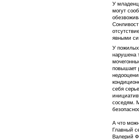
У младенц
могут соо
обезвожива
Сонливость
отсутствие
явными си
У пожилых
нарушена 
мочегонны
повышает 
недооцени
кондицион
себя серь
инициатив
соседям. М
безопасно
А что мож
Главный с
Валерий Фи