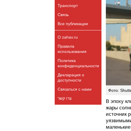
Транспорт
Связь
Все публикации
О zahav.ru
Правила
использования
Политика
конфиденциальности
Декларация о
доступности
Связаться с нами
Фото: Shutt
צרו קשר
В эпоху к
жары солнц
источник 
уязвимыми
маленькие