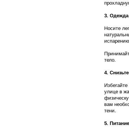
прохладную
3. Одежда 
Носите ле
натуральны
испарению
Принимайт
тело.
4. Снизьт
Избегайте
улице в жа
физическу
вам необх
тени.
5. Питание