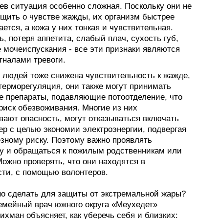
ев ситуация особенно сложная. Поскольку они не
бщить о чувстве жажды, их организм быстрее
ется, а кожа у них тонкая и чувствительная.
, потеря аппетита, слабый плач, сухость губ,
 мочеиспускания - все эти признаки являются
гналами тревоги.
 людей тоже снижена чувствительность к жажде,
терморегуляция, они также могут принимать
е препараты, подавляющие потоотделение, что
риск обезвоживания. Многие из них
вают опасность, могут отказываться включать
ер с целью экономии электроэнергии, подвергая
езному риску. Поэтому важно проявлять
у и обращаться к пожилым родственникам или
ожно проверять, что они находятся в
сти, с помощью волонтеров.
но сделать для защиты от экстремальной жары?
емейный врач южного округа «Меухедет»
хман объясняет, как уберечь себя и близких: