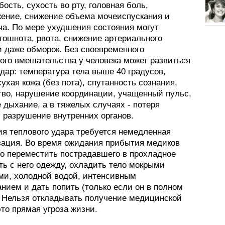
ость, сухость во рту, головная боль,
жение, снижение объема мочеиспускания и
ча. По мере ухудшения состояния могут
тошнота, рвота, снижение артериального
и даже обморок. Без своевременного
ого вмешательства у человека может развиться
дар: температура тела выше 40 градусов,
сухая кожа (без пота), спутанность сознания,
тво, нарушение координации, учащенный пульс,
 дыхание, а в тяжелых случаях - потеря
 разрушение внутренних органов.
ия теплового удара требуется немедленная
зация. Во время ожидания прибытия медиков
о переместить пострадавшего в прохладное
ть с него одежду, охладить тело мокрыми
ми, холодной водой, интенсивным
нием и дать попить (только если он в полном
. Нельзя откладывать получение медицинской
то прямая угроза жизни.