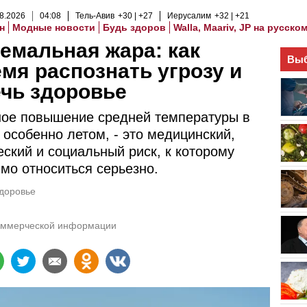
8
.
2026
04
:
08
Тель-Авив
+30
+27
Иерусалим
+32
+21
н
Модные новости
Будь здоров
Walla, Maariv, JP на русско
емальная жара: как
Выб
мя распознать угрозу и
чь здоровье
ое повышение средней температуры в
 особенно летом, - это медицинский,
еский и социальный риск, к которому
мо относиться серьезно.
доровье
оммерческой информации