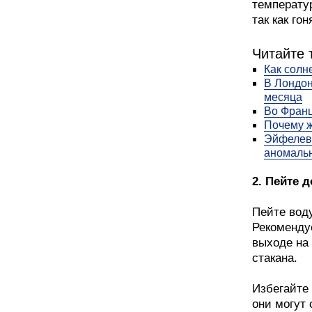
температур
так как го
Читайте 
Как солн
В Лондон
месяца
Во Франц
Почему 
Эйфелева
аномаль
2. Пейте 
Пейте воду
Рекомендуе
выходе на
стакана.
Избегайте 
они могут