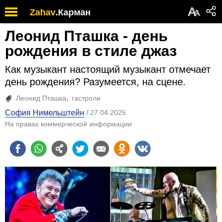
А
Zahav
.
Карман
А
Леонид Пташка - день
рождения в стиле джаз
Как музыкант настоящий музыкант отмечает
день рождения? Разумеется, на сцене.
Леонид Пташка
гастроли
София Нимельштейн
27.04.2025
На правах коммерческой информации