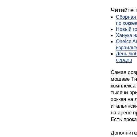
Читайте 
Сборная 
по хокке
Новый го
Ханука н
OneIce A
израильт
День люб
сердец
Самая сов
мошаве Тну
комплекса
тысячи зр
хоккея на 
итальянск
на арене 
Есть прока
Дополните