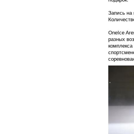
Запись на 
Количеств
OneIce Are
разных во
комплекса
спортсмен
соревнова