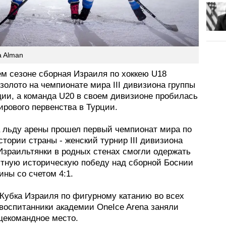
a Alman
м сезоне сборная Израиля по хоккею U18
золото на чемпионате мира III дивизиона группы
дии, а команда U20 в своем дивизионе пробилась
ирового первенства в Турции.
а льду арены прошел первый чемпионат мира по
стории страны - женский турнир III дивизиона
Израильтянки в родных стенах смогли одержать
тную историческую победу над сборной Боснии
ины со счетом 4:1.
 Кубка Израиля по фигурному катанию во всех
 воспитанники академии OneIce Arena заняли
щекомандное место.