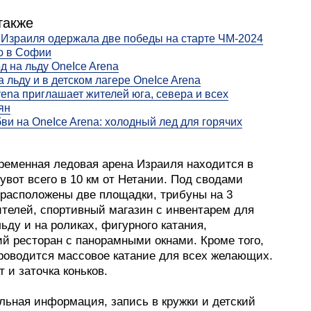
также
Израиля одержала две победы на старте ЧМ-2024
ю в Софии
д на льду OneIce Arena
а льду и в детском лагере OneIce Arena
rena приглашает жителей юга, севера и всех
ян
ви на OneIce Arena: холодный лед для горячих
ременная ледовая арена Израиля находится в
вот всего в 10 км от Нетании. Под сводами
 расположены две площадки, трибуны на 3
ителей, спортивный магазин с инвентарем для
льду и на роликах, фигурного катания,
ий ресторан с панорамными окнами. Кроме того,
проводится массовое катание для всех желающих.
т и заточка коньков.
льная информация, запись в кружки и детский