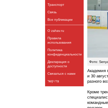
Транспорт
Связь
Все публикации
О zahav.ru
Правила
использования
Политика
конфиденциальности
Декларация о
Фото: Seny
доступности
Академия 
Связаться с нами
и 30 авгус
צרו קשר
разного во
Кроме тре
специалис
командные
подарок.