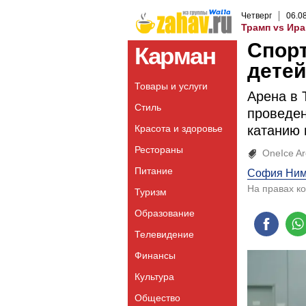
Четверг
06
.
0
Трамп vs Ира
Спор
Карман
детей
Товары и услуги
Арена в 
Стиль
проведен
Красота и здоровье
катанию 
Рестораны
OneIce A
Питание
София Ним
На правах к
Туризм
Образование
Телевидение
Финансы
Культура
Общество