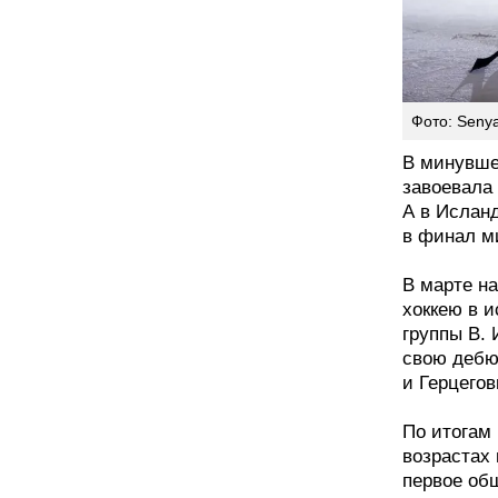
Фото: Seny
В минувше
завоевала 
А в Ислан
в финал м
В марте н
хоккею в и
группы В. 
свою дебю
и Герцегов
По итогам
возрастах
первое об