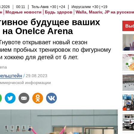
8
.
2026
00
:
11
Тель-Авив
+30
+24
Иерусалим
+30
+19
н
Модные новости
Будь здоров
Walla, Maariv, JP на русско
тивное будущее ваших
Выб
 на OneIce Arena
Тнувоте открывает новый сезон
ием пробных тренировок по фигурному
и хоккею для детей от 6 лет.
rena
ельштейн
29.08.2023
оммерческой информации