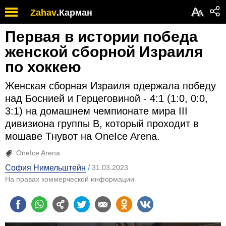
А
Zahav
.
Карман
А
Первая в истории победа
женской сборной Израиля
по хоккею
Женская сборная Израиля одержала победу
над Боснией и Герцеговиной - 4:1 (1:0, 0:0,
3:1) на домашнем чемпионате мира III
дивизиона группы В, который проходит в
мошаве Тнувот на OneIce Arena.
OneIce Arena
София Нимельштейн
31.03.2023
На правах коммерческой информации