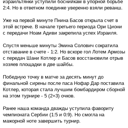
израильтянки уступили боснийкам в упорной борьбе
2:4. Но в ответном поединке уверенно взяли реванш.
Уже на первой минуте Пнина Басов открыла счет в
этой встрече. В начале третьего периода Ори Циони
с передачи Ноам Адиви закрепила успех Израиля.
Спустя меньше минуты Эмина Солович сократила
отставание в счете - 1:2. Но вскоре гол Лотем Армозы
с передач Шани Котлер и Басов восстановили отрыв
хозяев площадки в две шайбы.
Победную точку в матче за десять минут до
финальной сирены после паса Нофар Дар поставила
Котлер, которая стала лучшим бомбардиром сборной
на этом турнире - 5 (2+3) очков.
Ранее наша команда дважды уступила фавориту
чемпионата Сербии (1:5 и 0:9). Но смогла на
мажорной ноте завершить турнир.