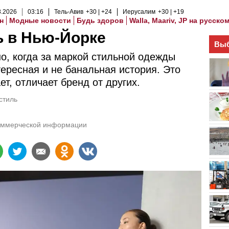
8
.
2026
03
:
16
Тель-Авив
+30
+24
Иерусалим
+30
+19
н
Модные новости
Будь здоров
Walla, Maariv, JP на русско
ь в Нью-Йорке
Выб
о, когда за маркой стильной одежды
тересная и не банальная история. Это
ет, отличает бренд от других.
стиль
оммерческой информации