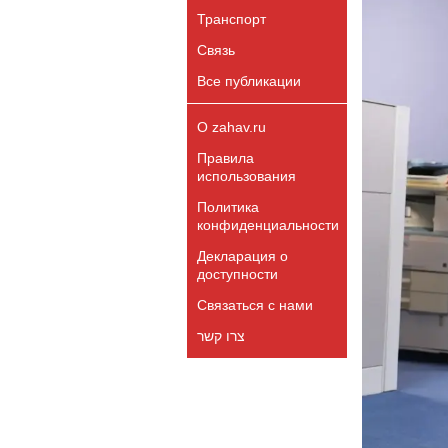
Транспорт
Связь
Все публикации
О zahav.ru
Правила
использования
Политика
конфиденциальности
Декларация о
доступности
Связаться с нами
צרו קשר