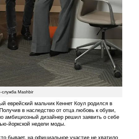
с-служба Mashbir
ый еврейский мальчик Кеннет Коул родился в
Получив в наследство от отца любовь к обуви,
но амбициозный дизайнер решил заявить о себе
нью-йоркской недели моды.
сто бывает, на официальное участие не хватило