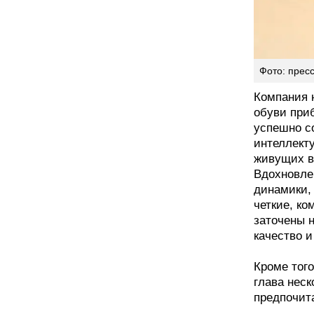
Фото: прес
Компания н
обуви при
успешно с
интеллект
живущих в
Вдохновле
динамики,
четкие, к
заточены н
качество и
Кроме того
глава нес
предпочита