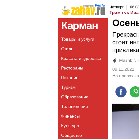
Четверг
06
.
0
Трамп vs Ира
Осен
Карман
Прекрасн
Товары и услуги
стоит ин
Стиль
привлека
Красота и здоровье
Mashbir
Рестораны
09.11.2022
На правах к
Питание
Туризм
Образование
Телевидение
Финансы
Культура
Общество