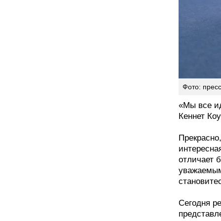
Фото: прес
«Мы все и
Кеннет Коу
Прекрасно,
интересная
отличает б
уважаемым
становите
Сегодня ре
представле