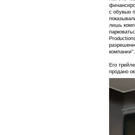
финансиро
с обувью 
показывали
лишь комп
парковатьс
Production
разрешени
компании".
Его трейл
продано ок