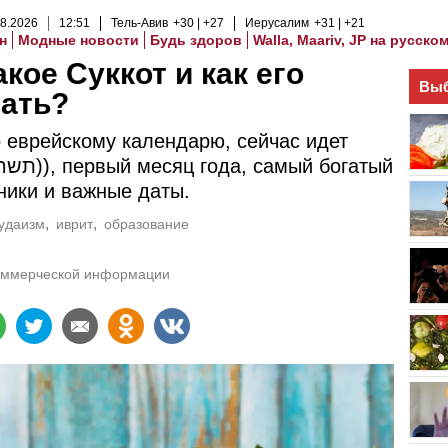
8
.
2026
12
:
51
Тель-Авив
+30
+27
Иерусалим
+31
+21
н
Модные новости
Будь здоров
Walla, Maariv, JP на русско
акое Суккот и как его
Выб
чать?
 еврейскому календарю, сейчас идет
ники и важные даты.
удаизм
иврит
образование
оммерческой информации