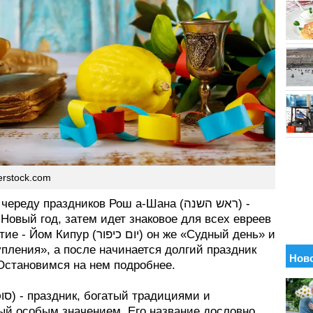
erstock.com
реду праздников Рош а-Шана (ראש השנה) -
Новый год, затем идет знаковое для всех евреев
ур (יום כיפור) он же «Судный день» и
пления», а после начинается долгий праздник
 Остановимся на нем подробнее.
ый особым значением. Его название дословно