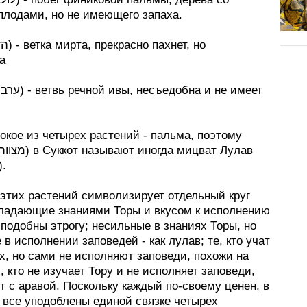
плодами, но не имеющего запаха.
а
окое из четырех растений - пальма, поэтому
מצוות לול).
 этих растений символизирует отдельный круг
бладающие знаниями Торы и вкусом к исполнению
подобны этрогу; несильные в знаниях Торы, но
в исполнении заповедей - как лулав; те, кто учат
х, но сами не исполняют заповеди, похожи на
х, кто не изучает Тору и не исполняет заповеди,
 с аравой. Поскольку каждый по-своему ценен, в
 все уподоблены единой связке четырех