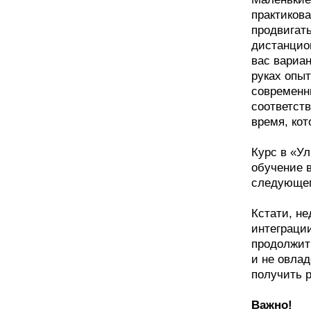
практикова
продвигат
дистанцио
вас вариан
руках опыт
современн
соответств
время, кот
Курс в «У
обучение 
следующем
Кстати, н
интеграци
продолжить
и не овлад
получить р
Важно!