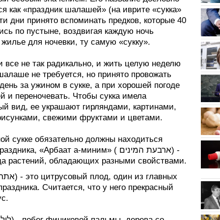
я как «праздник шалашей» (на иврите «сукка»
ись по пустыне, воздвигая каждую ночь
жилье для ночевки, ту самую «сукку».
 все не так радикально, и жить целую неделю
шалаше не требуется, но принято провожать
ень за ужином в сукке, а при хорошей погоде
й и переночевать. Чтобы сукка имела
ый вид, ее украшают гирляндами, картинами,
рисунками, свежими фруктами и цветами.
ной сукке обязательно должны находиться
ника, «Арбаат а-миним» ( ארבעת המינים) -
да растений, обладающих разными свойствами.
раздника. Считается, что у него прекрасный
ус.