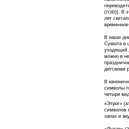
переводитс
(סכה)). В эти дни принято вспоминать предков, которые 40
лет скитал
временное 
В наши дни
Суккота в 
уходящий д
можно в не
праздничн
детскими 
В канонич
символы празд
четыре ви
«Этрог» (אתרוג) - это цитрусовый плод, один из главных
символов п
запах и вк
«Лулав» (לולב) - побег финиковой пальмы, дерева со