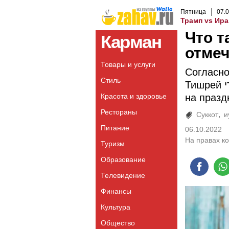
Пятница
07
.
0
Трамп vs Ира
Что т
Карман
отме
Товары и услуги
Согласно
Стиль
Тишрей תשרי)), первый месяц года, самый богатый
Красота и здоровье
на празд
Рестораны
Суккот
и
Питание
06.10.2022
На правах к
Туризм
Образование
Телевидение
Финансы
Культура
Общество