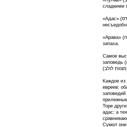
сладкими 
«Адас» (הדס) - ветка мирта, прекрасно пахнет, но
несъедобн
«Арава» (ערבה) - ветвь речной ивы, несъедобна и не имеет
запаха.
Самое выс
заповедь (מצווה) в Суккот называют иногда мицват Лулав
(ב
Каждое из
евреев: о
заповедей 
прилежные 
Торе други
адас; а те
сравнивают
Суккот они