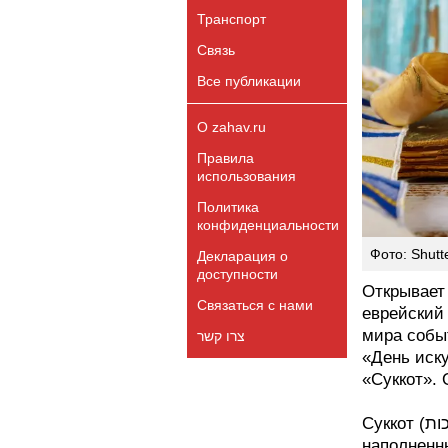
Транспорт
Связь
Все публикации
О zahav.ru
Правила
использования
Политика
конфиденциальности
Фото: Shutt
Декларация о
доступности
Открывает че
Связаться с нами
еврейский 
мира событие - Йом Кип
צרו קשר
«День иску
«Суккот».
Суккот (סוכות) - праздник, богатый традициями и
наполненн