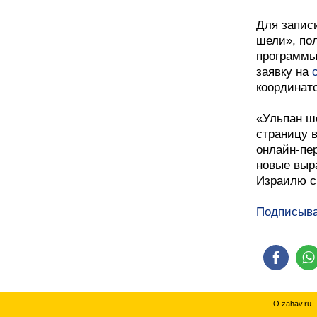
Для запис
шели», по
программы
заявку на
координато
«Ульпан ш
страницу 
онлайн-пе
новые выр
Израилю с
Подписыва
О zahav.ru