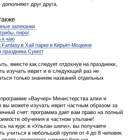
 дополняют друг друга.
также
ные запеканки
 грибы, пирог
 к чаю
 Fantasy в Хай парке в Кирьят-Моцкине
 праздника Суккот
ть, вместе как следует отдохнув на праздники,
ть изучать иврит и в следующий раз не
аться только знанием названий отдельных
 программе «Ваучер» Министерства алии и
и вы можете изучать иврит частным образом за
енный счет: программа дает вам право на полный
оимости обучения в частном ульпане!
сь на курс в «Ульпан шели», вы получаете
ь учиться в небольшой группе от 4 до 8 человек.
 группы позволяют намного больше