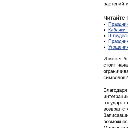
растений и
Читайте 
Празднич
Кабачки,
Штрудель
Праздник
Угощения
И может бы
стоит нача
ограничив
символов?
Благодаря
интеграци
государств
возврат ст
Записавши
возможност
Маленькие