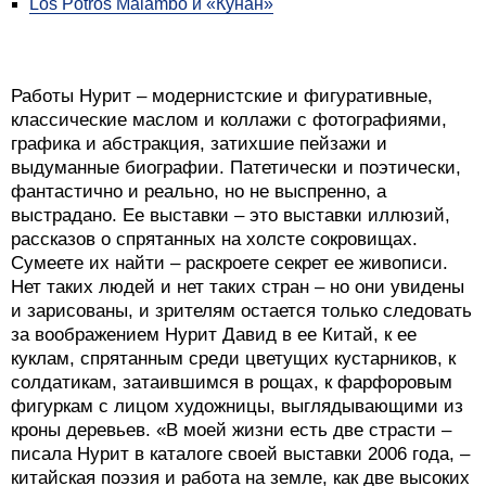
Los Potros Malambo и «Кунан»
Работы Нурит – модернистские и фигуративные,
классические маслом и коллажи с фотографиями,
графика и абстракция, затихшие пейзажи и
выдуманные биографии. Патетически и поэтически,
фантастично и реально, но не выспренно, а
выстрадано. Ее выставки – это выставки иллюзий,
рассказов о спрятанных на холсте сокровищах.
Сумеете их найти – раскроете секрет ее живописи.
Нет таких людей и нет таких стран – но они увидены
и зарисованы, и зрителям остается только следовать
за воображением Нурит Давид в ее Китай, к ее
куклам, спрятанным среди цветущих кустарников, к
солдатикам, затаившимся в рощах, к фарфоровым
фигуркам с лицом художницы, выглядывающими из
кроны деревьев. «В моей жизни есть две страсти –
писала Нурит в каталоге своей выставки 2006 года, –
китайская поэзия и работа на земле, как две высоких