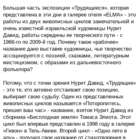
Большая часть экспозиции «Трудящиеся», которая
представлена в эти дни в галерее отеля «ELMA» - это
работы из двух живописных циклов замечательной и
очень известной израильской художницы Нурит
Давид, работы середины ее творческого пути - с
1966-го по 2009-й год. Почему такое «рабочее»
название дано выставке художницы, чье творчество
ассоциируется с поэзией, сказками, литературным
мистицизмом, с образами из дальневосточного
фольклора?
Потому, что с точки зрения Нурит Давид, «Трудящие»
- это те, кто активно отстаивает свою позицию,
выбирает свою судьбу. Один из представленных
живописных циклов называется «Поторопитесь,
пришел ваш час» - название, взятое Нурит Давид из
сборника «Бесплодная земля» Томаса Элиота. Этот
цикл был впервые представлен в 1998 году в галерее
«Гивон» в Тель-Авиве. Второй цикл - «Одно лето в
аду» - получил свое название от стихотворения в