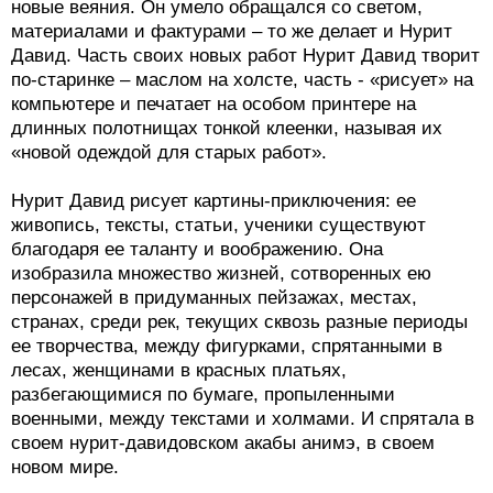
новые веяния. Он умело обращался со светом,
материалами и фактурами – то же делает и Нурит
Давид. Часть своих новых работ Нурит Давид творит
по-старинке – маслом на холсте, часть - «рисует» на
компьютере и печатает на особом принтере на
длинных полотнищах тонкой клеенки, называя их
«новой одеждой для старых работ».
Нурит Давид рисует картины-приключения: ее
живопись, тексты, статьи, ученики существуют
благодаря ее таланту и воображению. Она
изобразила множество жизней, сотворенных ею
персонажей в придуманных пейзажах, местах,
странах, среди рек, текущих сквозь разные периоды
ее творчества, между фигурками, спрятанными в
лесах, женщинами в красных платьях,
разбегающимися по бумаге, пропыленными
военными, между текстами и холмами. И спрятала в
своем нурит-давидовском акабы анимэ, в своем
новом мире.