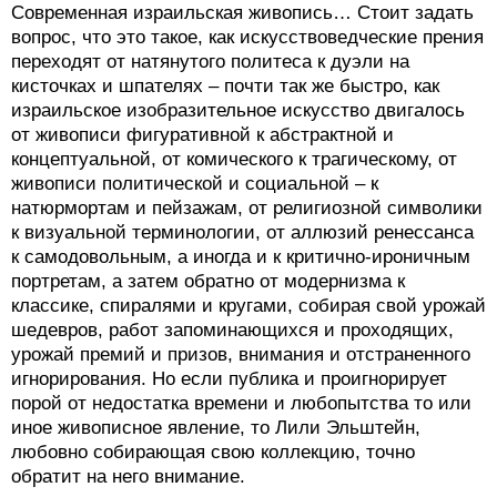
Современная израильская живопись… Стоит задать
вопрос, что это такое, как искусствоведческие прения
переходят от натянутого политеса к дуэли на
кисточках и шпателях – почти так же быстро, как
израильское изобразительное искусство двигалось
от живописи фигуративной к абстрактной и
концептуальной, от комического к трагическому, от
живописи политической и социальной – к
натюрмортам и пейзажам, от религиозной символики
к визуальной терминологии, от аллюзий ренессанса
к самодовольным, а иногда и к критично-ироничным
портретам, а затем обратно от модернизма к
классике, спиралями и кругами, собирая свой урожай
шедевров, работ запоминающихся и проходящих,
урожай премий и призов, внимания и отстраненного
игнорирования. Но если публика и проигнорирует
порой от недостатка времени и любопытства то или
иное живописное явление, то Лили Эльштейн,
любовно собирающая свою коллекцию, точно
обратит на него внимание.