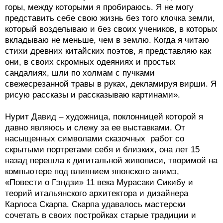
горы, между которыми я пробираюсь. Я не могу
представить себе свою жизнь без того клочка земли,
который возделываю и без своих учеников, в которых
вкладываю не меньше, чем в землю. Когда я читаю
стихи древних китайских поэтов, я представляю как
они, в своих скромных одеяниях и простых
сандалиях, шли по холмам с пучками
свежесрезанной травы в руках, декламируя вирши. Я
рисую рассказы и рассказываю картинами».
Нурит Давид – художница, поклонницей которой я
давно являюсь и слежу за ее выставками. От
насыщенных символами сказочных работ со
скрытыми портретами себя и близких, она лет 15
назад перешла к дигитальной живописи, творимой на
компьютере под влиянием японского анимэ,
«Повести о Гэндзи» 11 века Мурасаки Сикибу и
теорий итальянского архитектора и дизайнера
Карлоса Скарпа. Скарпа удавалось мастерски
сочетать в своих постройках старые традиции и