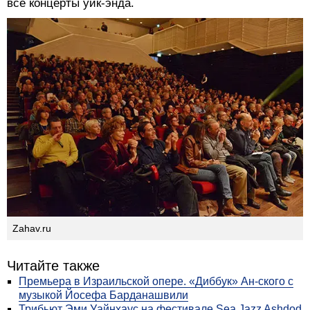
все концерты уик-энда.
Zahav.ru
Читайте также
Премьера в Израильской опере. «Диббук» Ан-ского с
музыкой Йосефа Барданашвили
Трибьют Эми Уайнхаус на фестивале Sea Jazz Ashdod