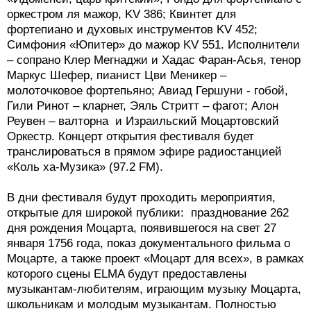
оркестром ля мажор, KV 386; Квинтет для
фортепиано и духовых инструментов KV 452;
Симфония «Юпитер» до мажор KV 551. Исполнители
– сопрано Клер Мегнаджи и Хадас Фаран-Асья, тенор
Маркус Шефер, пианист Цви Меникер –
молоточковое фортепьяно; Авиад Гершуни - гобой,
Гили Ринот – кларнет, Эяль Стритт – фагот; Алон
Реувен – валторна и Израильский Моцартовский
Оркестр. Концерт открытия фестиваля будет
транслироваться в прямом эфире радиостанцией
«Коль ха-Музика» (97.2 FM).
В дни фестиваля будут проходить мероприятия,
открытые для широкой публики: празднование 262
дня рождения Моцарта, появившегося на свет 27
января 1756 года, показ документального фильма о
Моцарте, а также проект «Моцарт для всех», в рамках
которого сцены ELMA будут предоставлены
музыкантам-любителям, играющим музыку Моцарта,
школьникам и молодым музыкантам. Полностью