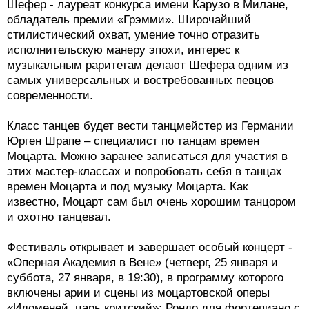
Шефер - лауреат конкурса имени Карузо в Милане,
обладатель премии «Грэмми». Широчайший
стилистический охват, умение точно отразить
исполнительскую манеру эпохи, интерес к
музыкальным раритетам делают Шефера одним из
самых универсальных и востребованных певцов
современности.
Класс танцев будет вести танцмейстер из Германии
Юрген Шрапе – специалист по танцам времен
Моцарта. Можно заранее записаться для участия в
этих мастер-классах и попробовать себя в танцах
времен Моцарта и под музыку Моцарта. Как
известно, Моцарт сам был очень хорошим танцором
и охотно танцевал.
Фестиваль открывает и завершает особый концерт -
«Оперная Академия в Вене» (четверг, 25 января и
суббота, 27 января, в 19:30), в программу которого
включены арии и сцены из моцартовской оперы
«Идоменей, царь критский»; Рондо для фортепиано с