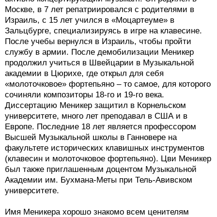
Москве, в 7 лет репатриировался с родителями в
Израиль, с 15 лет учился в «Моцартеуме» в
Зальцбурге, специализируясь в игре на клавесине.
После учебы вернулся в Израиль, чтобы пройти
службу в армии. После демобилизации Меникер
продолжил учиться в Швейцарии в Музыкальной
академии в Цюрихе, где открыл для себя
«молоточковое» фортепьяно – то самое, для которого
сочиняли композиторы 18-го и 19-го века.
Диссертацию Меникер защитил в Корнельском
университете, много лет преподавал в США и в
Европе. Последние 18 лет является профессором
Высшей Музыкальной школы в Ганновере на
факультете исторических клавишных инструментов
(клавесин и молоточковое фортепьяно). Цви Меникер
был также приглашенным доцентом Музыкальной
Академии им. Бухмана-Меты при Тель-Авивском
университете.
Имя Меникера хорошо знакомо всем ценителям