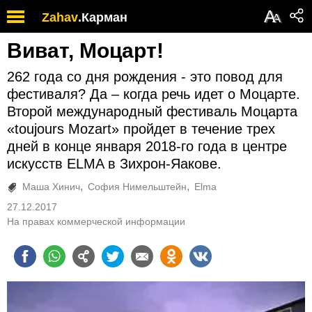
А
Zahav
.
Карман
А
Виват, Моцарт!
262 года со дня рождения - это повод для
фестиваля? Да – когда речь идет о Моцарте.
Второй международный фестиваль Моцарта
«toujours Mozart» пройдет в течение трех
дней в конце января 2018-го года в центре
искусств ELMA в Зихрон-Яакове.
Маша Хинич
София Нимельштейн
Elma
27.12.2017
На правах коммерческой информации