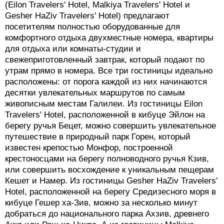
(Eilon Travelers' Hotel, Malkiya Travelers' Hotel и
Gesher HaZiv Travelers' Hotel) предлагают
посетителям полностью оборудованные для
комфортного отдыха двухместные номера, квартиры
для отдыха или комнаты-студии и
свежеприготовленный завтрак, который подают по
утрам прямо в номера. Все три гостиницы идеально
расположены: от порога каждой из них начинаются
десятки увлекательных маршрутов по самым
живописным местам Галилеи. Из гостиницы Eilon
Travelers' Hotel, расположенной в кибуце Эйлон на
берегу ручья Бецет, можно совершить увлекательное
путешествие в природный парк Горен, который
известен крепостью Монфор, построенной
крестоносцами на берегу полноводного ручья Кзив,
или совершить восхождение к уникальным пещерам
Кешет и Намер. Из гостиницы Gesher HaZiv Travelers'
Hotel, расположенной на берегу Средизесного моря в
кибуце Гешер ха-Зив, можно за несколько минут
добраться до национального парка Ахзив, древнего