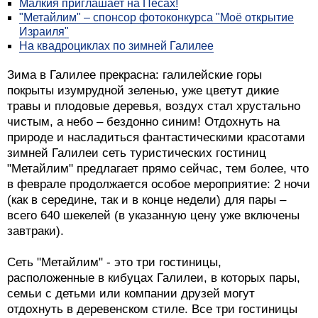
Малкия приглашает на Песах!
"Метайлим" – спонсор фотоконкурса "Моё открытие
Израиля"
На квадроциклах по зимней Галилее
Зима в Галилее прекрасна: галилейские горы
покрыты изумрудной зеленью, уже цветут дикие
травы и плодовые деревья, воздух стал хрустально
чистым, а небо – бездонно синим! Отдохнуть на
природе и насладиться фантастическими красотами
зимней Галилеи сеть туристических гостиниц
"Метайлим" предлагает прямо сейчас, тем более, что
в феврале продолжается особое мероприятие: 2 ночи
(как в середине, так и в конце недели) для пары –
всего 640 шекелей (в указанную цену уже включены
завтраки).
Сеть "Метайлим" - это три гостиницы,
расположенные в кибуцах Галилеи, в которых пары,
семьи с детьми или компании друзей могут
отдохнуть в деревенском стиле. Все три гостиницы