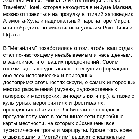
Акко или Рош ха-Никра. А из гостиницы Malkiya
Travelers' Hotel, которая находится в кибуце Малкия,
можно отправиться на прогулку в птичий заповедник
Агамон а-Хула и национальный парк на горе Мирон,
или побродить по живописным улочкам Рош Пины и
Цфата.
В "Метайлим" позаботились о том, чтобы ваш отдых
стал по-настоящему незабываемым и насыщенным,
в зависимости от ваших предпочтений. Своим
гостям здесь предоставляют полную информацию
обо всех исторических и природных
достопримечательностях округи, о самых интересных
местах развлечений (музеях, художественных
галереях и мастерских, винодельнях и пр.), а также о
культурных мероприятиях и фестивалях,
проходящих в Галилее. Любители пешеходных
прогулок получают в гостиницах сети подробные
карты местности, на которых обозначены все
туристические тропы и маршруты. Кроме того, всем
отдыхающим в "Метайлим" выдают специальные