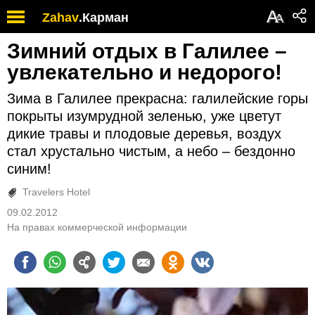
А
Zahav
.
Карман
А
Зимний отдых в Галилее –
увлекательно и недорого!
Зима в Галилее прекрасна: галилейские горы
покрыты изумрудной зеленью, уже цветут
дикие травы и плодовые деревья, воздух
стал хрустально чистым, а небо – бездонно
синим!
Travelers Hotel
09.02.2012
На правах коммерческой информации