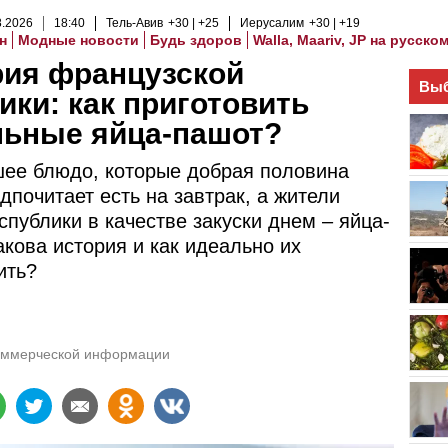
8
.
2026
18
:
40
Тель-Авив
+30
+25
Иерусалим
+30
+19
н
Модные новости
Будь здоров
Walla, Maariv, JP на русско
рия французской
Выб
ики: как приготовить
льные яйца-пашот?
ее блюдо, которые добрая половина
дпочитает есть на завтрак, а жители
спублики в качестве закуски днем – яйца-
акова история и как идеально их
ить?
оммерческой информации