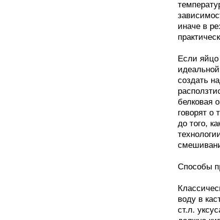
температур
зависимост
иначе в ре
практичес
Если яйцо
идеальной
создать на
расползти
белковая о
говорят о 
до того, к
технологии
смешивани
Способы пр
Классическ
воду в кас
ст.л. уксу