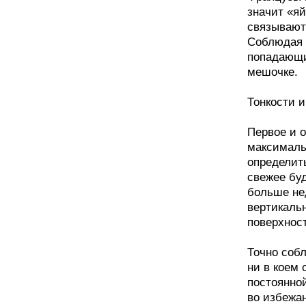
значит «яй
связывают 
Соблюдая 
попадающи
мешочке.
Тонкости 
Первое и 
максималь
определить
свежее буд
больше не
вертикальн
поверхност
Точно соб
ни в коем 
постоянно
во избежа