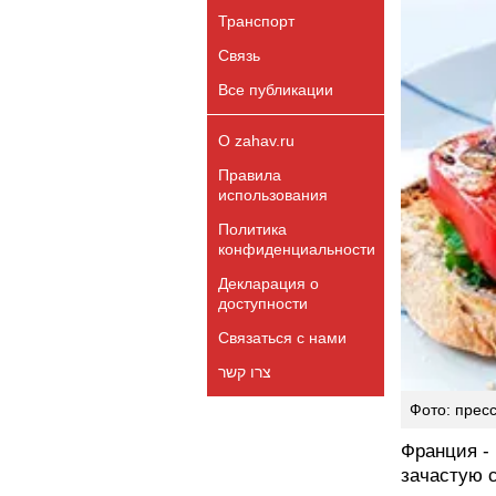
Транспорт
Связь
Все публикации
О zahav.ru
Правила
использования
Политика
конфиденциальности
Декларация о
доступности
Связаться с нами
צרו קשר
Фото: прес
Франция - 
зачастую 