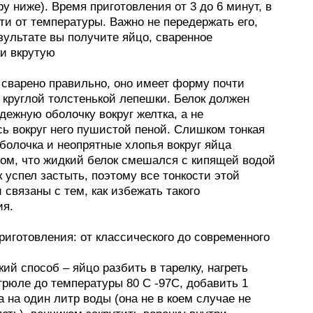
у ниже). Время приготовления от 3 до 6 минут, в
и от температуры. Важно не передержать его,
зультате вы получите яйцо, сваренное
ки вкрутую
 сварено правильно, оно имеет форму почти
 круглой толстенькой лепешки. Белок должен
дежную оболочку вокруг желтка, а не
сь вокруг него пушистой пеной. Слишком тонкая
болочка и неопрятные хлопья вокруг яйца
том, что жидкий белок смешался с кипящей водой
ак успел застыть, поэтому все тонкости этой
 связаны с тем, как избежать такого
я.
иготовления: от классического до современного
ий способ – яйцо разбить в тарелку, нагреть
трюле до температуры 80 С -97С, добавить 1
са на один литр воды (она не в коем случае не