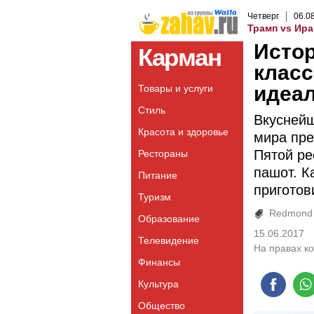
Четверг
06
.
0
Трамп vs Ира
Исто
Карман
класс
идеа
Товары и услуги
Стиль
Вкуснейш
Красота и здоровье
мира пре
Пятой ре
Рестораны
пашот. К
Питание
приготов
Туризм
Redmond
Образование
15.06.2017
Телевидение
На правах к
Финансы
Культура
Общество