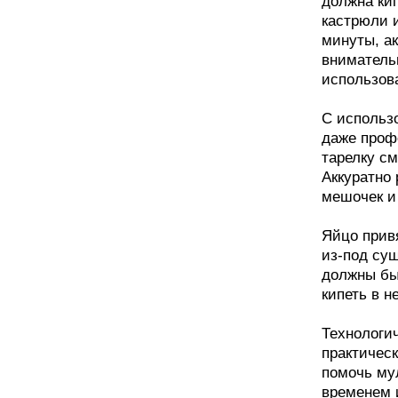
должна кип
кастрюли и
минуты, а
вниматель
использов
С использ
даже проф
тарелку с
Аккуратно 
мешочек и 
Яйцо прив
из-под суш
должны бы
кипеть в н
Технологи
практическ
помочь мул
временем 