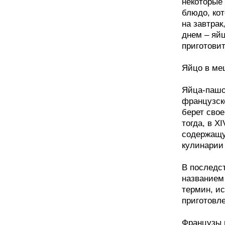
некоторые
блюдо, ко
на завтрак
днем – яйц
приготови
Яйцо в ме
Яйца-пашо
французск
берет сво
тогда, в X
содержащу
кулинарии 
В последс
названием
термин, и
приготовл
Французы н