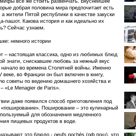
 мифы все же стоить развенчать. Вкуснейшее
торые добрая половина мира предпочитает есть
, а жители Пятой республики в качестве закуски
а-пашот. Какова история и как идеально их
ть? Сейчас узнаем.
шке: немного истории
т – настоящая классика, одно из любимых блюд
ой знати, снискавшее любовь за нежный вкус
е начало во времена Столетней войны. Именно
IV веке, во Франции он был включен в книгу,
ю советы по ведению домашнего хозяйства и
– «Le Menagier de Paris».
твии даже появился способ приготовления под
 «поширование». Поширование – это кулинарный
спользуемый для обозначения медленного
ения пищевых продуктов в воде.
азывают это блюдо - oeufs pochés (оф пош), что