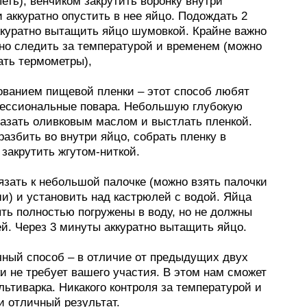
еть), венчиком закрутить воронку внутри
 аккуратно опустить в нее яйцо. Подождать 2
ккуратно вытащить яйцо шумовкой. Крайне важно
но следить за температурой и временем (можно
ать термометры),
ованием пищевой пленки – этот способ любят
ессиональные повара. Небольшую глубокую
мазать оливковым маслом и выстлать пленкой.
разбить во внутри яйцо, собрать пленку в
закрутить жгутом-ниткой.
язать к небольшой палочке (можно взять палочки
и) и установить над кастрюлей с водой. Яйца
ть полностью погружены в воду, но не должны
ей. Через 3 минуты аккуратно вытащить яйцо.
чный способ – в отличие от предыдущих двух
и не требует вашего участия. В этом нам сможет
ьтиварка. Никакого контроля за температурой и
и отличный результат.