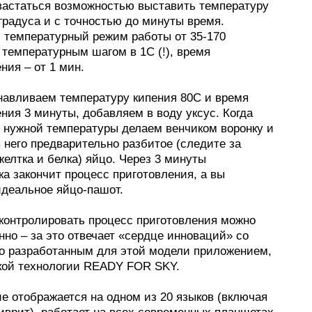
вастаться возможностью выставить температуру
градуса и с точностью до минуты время.
 температурный режим работы от 35-170
 температурным шагом в 1С (!), время
ния – от 1 мин.
анавливаем температуру кипения 80С и время
ния 3 минуты, добавляем в воду уксус. Когда
т нужной температуры делаем венчиком воронку и
 него предварительно разбитое (следите за
елтка и белка) яйцо. Через 3 минуты
а закончит процесс приготовления, а вы
идеальное яйцо-пашот.
 контролировать процесс приготовления можно
но – за это отвечает «сердце инноваций» со
о разработанным для этой модели приложением,
кой технологии READY FOR SKY.
е отображается на одном из 20 языков (включая