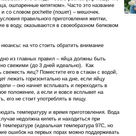
ца, ошпаренные кипятком». Часто это название
и со словом pochette (пошет) – мешочек.
условия правильного приготовления желтки,
е в воду, оказываются в своеобразном белковом
и нюансы: на что стоить обратить внимание
одно из главных правил – яйца должны быть
но свежими (до 3 дней идеально). Как
 свежесть яиц? Поместите его в стакан с водой,
ет лежать горизонтально на дне, если яйцу
дели – оно начнет всплывать и переходить в
ое положение, а если и вовсе всплывет на
ь, его не стоит употреблять в пищу.
людать температуру и время приготовления. Вода
случае недолжна кипеть и находиться при
й температуре (идеальная температура 97С, но
ние ошибок на первых порах можно поддерживать