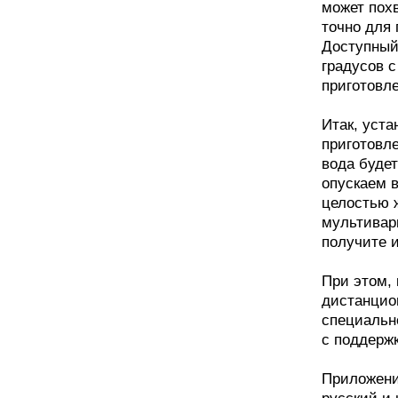
может пох
точно для 
Доступный
градусов с
приготовле
Итак, уст
приготовле
вода буде
опускаем в
целостью ж
мультиварк
получите 
При этом,
дистанцион
специальн
с поддерж
Приложени