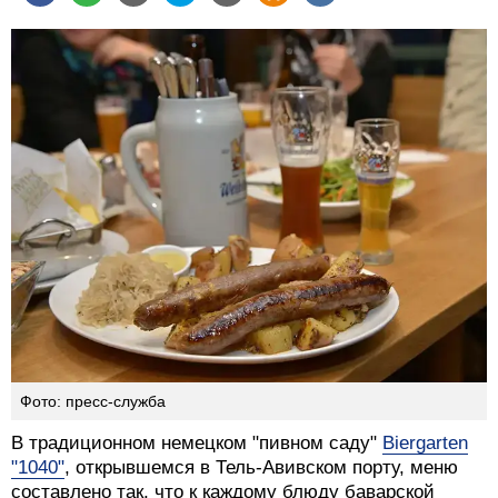
Фото: пресс-служба
В традиционном немецком "пивном саду"
Biergarten
"1040"
, открывшемся в Тель-Авивском порту, меню
составлено так, что к каждому блюду баварской