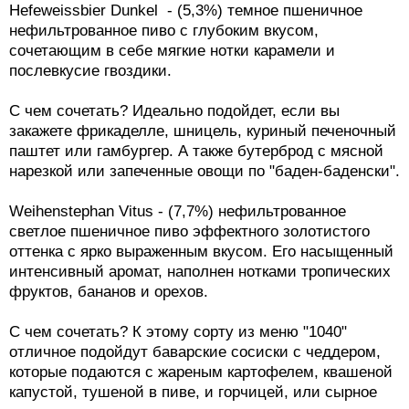
Hefeweissbier Dunkel - (5,3%) темное пшеничное
нефильтрованное пиво с глубоким вкусом,
сочетающим в себе мягкие нотки карамели и
послевкусие гвоздики.
С чем сочетать? Идеально подойдет, если вы
закажете фрикаделле, шницель, куриный печеночный
паштет или гамбургер. А также бутерброд с мясной
нарезкой или запеченные овощи по "баден-баденски".
Weihenstephan Vitus - (7,7%) нефильтрованное
светлое пшеничное пиво эффектного золотистого
оттенка с ярко выраженным вкусом. Его насыщенный
интенсивный аромат, наполнен нотками тропических
фруктов, бананов и орехов.
С чем сочетать? К этому сорту из меню "1040"
отличное подойдут баварские сосиски с чеддером,
которые подаются с жареным картофелем, квашеной
капустой, тушеной в пиве, и горчицей, или сырное