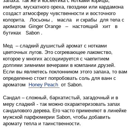
запаха. Так же и косметика с нотками корицы,
имбиря, мускатного ореха, гвоздики или кардамона
создаст атмосферу чувственности и восточного
колорита. Лосьоны , масла и скрабы для тела с
ароматом Ginger Orange – настоящий хит в
бутиках Sabon .
Мед – сладкий душистый аромат с нотками
цветочных лугов. Это согревающее лакомство,
которое у многих ассоциируется с чаепитием
долгими зимними вечерами в компании друзей.
Если вы являетесь поклонником этого запаха, то вам
определенно стоит попробовать соль для ванн с
ароматом
Honey Peach
от Sabon.
Сандал – сложный, бархатистый, загадочный и в
меру сладкий - так можно охарактеризовать запах
сандалового дерева. Его часто применяют в линейке
мужской парфюмерии Sabon, чтобы добавить
аромату тепла и таинственности.