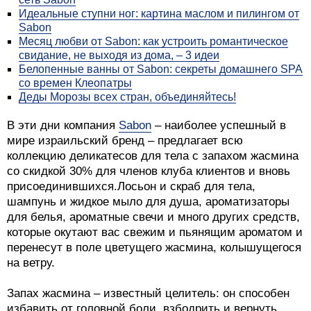
Идеальные ступни ног: картина маслом и пилингом от
Sabon
Месяц любви от Sabon: как устроить романтическое
свидание, не выходя из дома, – 3 идеи
Белопенные ванны от Sabon: секреты домашнего SPA
со времен Клеопатры
Деды Морозы всех стран, объединяйтесь!
В эти дни компания
Sabon
– наиболее успешный в
мире израильский бренд – предлагает всю
коллекцию деликатесов для тела с запахом жасмина
со скидкой 30% для членов клуба клиентов и вновь
присоединившихся.Лосьон и скраб для тела,
шампунь и жидкое мыло для душа, ароматизаторы
для белья, ароматные свечи и много других средств,
которые окутают вас свежим и пьянящим ароматом и
перенесут в поле цветущего жасмина, колышущегося
на ветру.
Запах жасмина – известный целитель: он способен
избавить от головной боли, взбодрить и вернуть