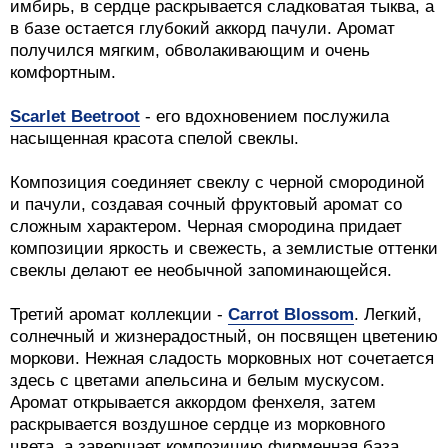
имбирь, в сердце раскрывается сладковатая тыква, а
в базе остается глубокий аккорд пачули. Аромат
получился мягким, обволакивающим и очень
комфортным.
Scarlet Beetroot
- его вдохновением послужила
насыщенная красота спелой свеклы.
Композиция соединяет свеклу с черной смородиной
и пачули, создавая сочный фруктовый аромат со
сложным характером. Черная смородина придает
композиции яркость и свежесть, а землистые оттенки
свеклы делают ее необычной запоминающейся.
Третий аромат коллекции -
Carrot Blossom
. Легкий,
солнечный и жизнерадостный, он посвящен цветению
моркови. Нежная сладость морковных нот сочетается
здесь с цветами апельсина и белым мускусом.
Аромат открывается аккордом фенхеля, затем
раскрывается воздушное сердце из морковного
цвета, а завершает композицию фирменная база