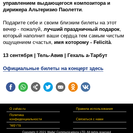
управлением выдающегося композитора и
дирижера Альтеризио Паолетти
.
Подарите себе и своим близким билеты на этот
вечер - пожалуй,
лучший праздничный подарок
,
который наполнит ваши сердца тем самым чистым
ощущением счастья,
имя которому - Felicità
.
13 сентября | Тель-Авив | Гехаль а-Тарбут
Официальные билеты на концерт здесь
О zahav.ru
Правила использования
Политика
конфиденциальности
Связаться с нами
צרו קשר
Copyright © 2021 Walla! Communications LTD. All rights reserved