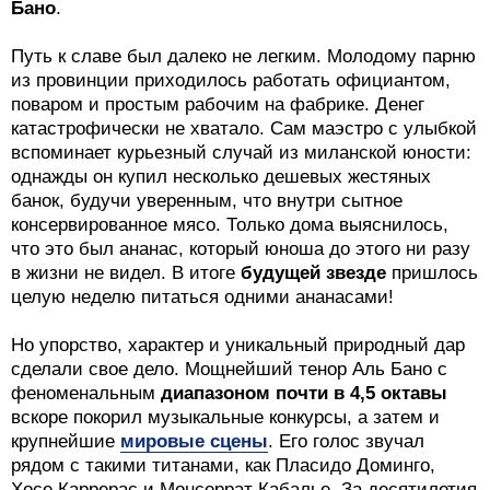
Бано
.
Путь к славе был далеко не легким. Молодому парню
из провинции приходилось работать официантом,
поваром и простым рабочим на фабрике. Денег
катастрофически не хватало. Сам маэстро с улыбкой
вспоминает курьезный случай из миланской юности:
однажды он купил несколько дешевых жестяных
банок, будучи уверенным, что внутри сытное
консервированное мясо. Только дома выяснилось,
что это был ананас, который юноша до этого ни разу
в жизни не видел. В итоге
будущей звезде
пришлось
целую неделю питаться одними ананасами!
Но упорство, характер и уникальный природный дар
сделали свое дело. Мощнейший тенор Аль Бано с
феноменальным
диапазоном почти в 4,5 октавы
вскоре покорил музыкальные конкурсы, а затем и
крупнейшие
мировые сцены
. Его голос звучал
рядом с такими титанами, как Пласидо Доминго,
Хосе Каррерас и Монсеррат Кабалье. За десятилетия