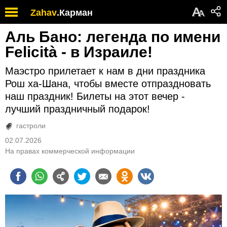
А
Zahav
.
Карман
А
Аль Бано: легенда по имени
Felicità - в Израиле!
Маэстро прилетает к нам в дни праздника
Рош ха-Шана, чтобы вместе отпраздновать
наш праздник! Билеты на этот вечер -
лучший праздничный подарок!
гастроли
02.07.2026
На правах коммерческой информации