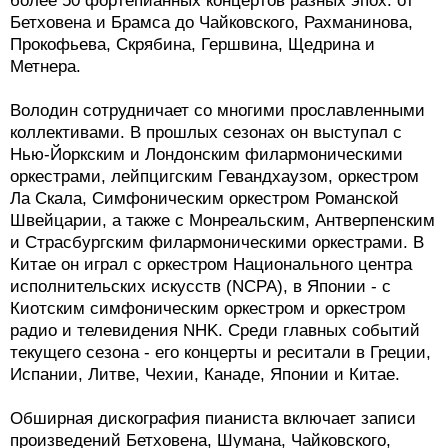
более 50 фортепианных концертов разных эпох: от
Бетховена и Брамса до Чайковского, Рахманинова,
Прокофьева, Скрябина, Гершвина, Щедрина и
Метнера.
Володин сотрудничает со многими прославленными
коллективами. В прошлых сезонах он выступал с
Нью-Йоркским и Лондонским филармоническими
оркестрами, лейпцигским Гевандхаузом, оркестром
Ла Скала, Симфоническим оркестром Романской
Швейцарии, а также с Монреальским, Антверпенским
и Страсбургским филармоническими оркестрами. В
Китае он играл с оркестром Национального центра
исполнительских искусств (NCPA), в Японии - с
Киотским симфоническим оркестром и оркестром
радио и телевидения NHK. Среди главных событий
текущего сезона - его концерты и реситали в Греции,
Испании, Литве, Чехии, Канаде, Японии и Китае.
Обширная дискография пианиста включает записи
произведений Бетховена, Шумана, Чайковского,