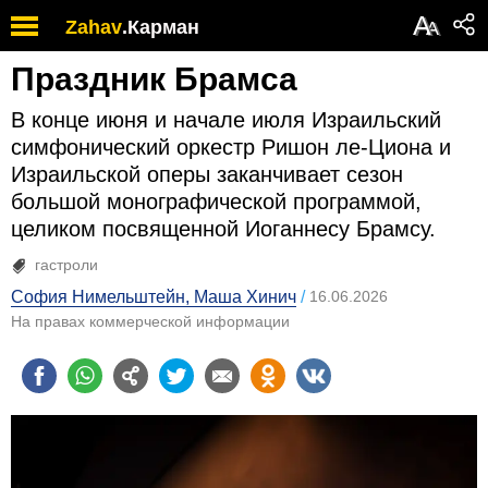
А
Zahav
.
Карман
А
Праздник Брамса
В конце июня и начале июля Израильский
симфонический оркестр Ришон ле-Циона и
Израильской оперы заканчивает сезон
большой монографической программой,
целиком посвященной Иоганнесу Брамсу.
гастроли
София Нимельштейн
, Маша Хинич
16.06.2026
На правах коммерческой информации