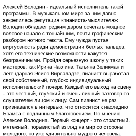
Алексей Володин - идеальный исполнитель такой
программы. В музыкальном мире за ним давно
закрепилась репутация «пианиста-мыслителя»:
Володин обладает редким даром сочетать мощное
волевое начало с тончайшим, почти графическим
разбором нотного текста. Ему чужда пустая
виртуозность ради демонстрации беглых пальцев,
хотя его технические возможности кажутся
безграничными. Пройдя серьезную школу у таких
мастеров, как Ирина Чаклина, Татьяна Зеликман и
легендарная Элисо Вирсаладзе, пианист выработал
свой собственный, глубоко индивидуальный
исполнительский почерк. Каждый его выход на сцену
- это честный, глубокий и очень личный разговор со
слушателем лицом к лицу. Сам пианист не раз
признавался в интервью, что относится к наследию
Брамса с подлинным благоговением. По мнению
Алексея Володина, Первый концерт - это страстный,
мятежный, порывистый взгляд на мир со стороны
молодого, но уже удивительно мудрого человека.