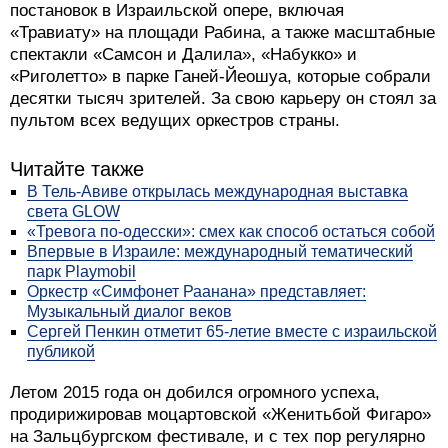
постановок в Израильской опере, включая
«Травиату» на площади Рабина, а также масштабные
спектакли «Самсон и Далила», «Набукко» и
«Риголетто» в парке Ганей-Йеошуа, которые собрали
десятки тысяч зрителей. За свою карьеру он стоял за
пультом всех ведущих оркестров страны.
Читайте также
В Тель-Авиве открылась международная выставка
света GLOW
«Тревога по-одесски»: смех как способ остаться собой
Впервые в Израиле: международный тематический
парк Playmobil
Оркестр «Симфонет Раанана» представляет:
Музыкальный диалог веков
Сергей Пенкин отметит 65-летие вместе с израильской
публикой
Летом 2015 года он добился огромного успеха,
продирижировав моцартовской «Женитьбой Фигаро»
на Зальцбургском фестивале, и с тех пор регулярно