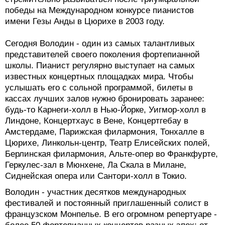
победы на Международном конкурсе пианистов
имени Гезы Анды в Цюрихе в 2003 году.
Сегодня Володин - один из самых талантливых
представителей своего поколения фортепианной
школы. Пианист регулярно выступает на самых
известных концертных площадках мира. Чтобы
услышать его с сольной программой, билеты в
кассах лучших залов нужно бронировать заранее:
будь-то Карнеги-холл в Нью-Йорке, Уигмор-холл в
Линдоне, Концертхаус в Вене, Концертгебау в
Амстердаме, Парижская филармония, Тонхалле в
Цюрихе, Линкольн-центр, Театр Елисейских полей,
Берлинская филармония, Альте-опер во Франкфурте,
Геркулес-зал в Мюнхене, Ла Скала в Милане,
Сиднейская опера или Сантори-холл в Токио.
Володин - участник десятков международных
фестивалей и постоянный приглашенный солист в
французском Монпелье. В его огромном репертуаре -