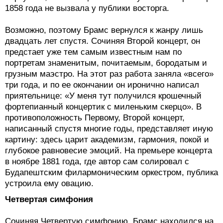
1858 года не вызвала у публики восторга.
Возможно, поэтому Брамс вернулся к жанру лишь
двадцать лет спустя. Сочиняя Второй концерт, он
предстает уже тем самым известным нам по
портретам знаменитым, почитаемым, бородатым и
грузным маэстро. На этот раз работа заняла «всего»
три года, и по ее окончании он иронично написал
приятельнице: «У меня тут получился крошечный
фортепианный концертик с миленьким скерцо». В
противоположность Первому, Второй концерт,
написанный спустя многие годы, представляет иную
картину: здесь царит академизм, гармония, покой и
глубокое равновесие эмоций. На премьере концерта
в ноябре 1881 года, где автор сам солировал с
Будапештским филармоническим оркестром, публика
устроила ему овацию.
Четвертая симфония
Сочиняя Четвертую симфонию, Брамс находился на