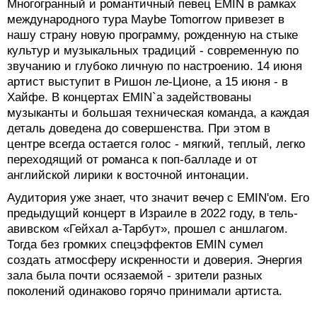
Многогранный и романтичный певец EMIN в рамках
международного тура Maybe Tomorrow привезет в
нашу страну новую программу, рожденную на стыке
культур и музыкальных традиций - современную по
звучанию и глубоко личную по настроению. 14 июня
артист выступит в Ришон ле-Ционе, а 15 июня - в
Хайфе. В концертах EMIN`a задействованы
музыканты и большая техническая команда, а каждая
деталь доведена до совершенства. При этом в
центре всегда остается голос - мягкий, теплый, легко
переходящий от романса к поп-балладе и от
английской лирики к восточной интонации.
Аудитория уже знает, что значит вечер с EMIN'ом. Его
предыдущий концерт в Израиле в 2022 году, в тель-
авивском «Гейхал а-Тарбут», прошел с аншлагом.
Тогда без громких спецэффектов EMIN сумел
создать атмосферу искренности и доверия. Энергия
зала была почти осязаемой - зрители разных
поколений одинаково горячо принимали артиста.