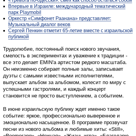
«Тревога по-одесски»: смех как способ остаться собой
Впервые в Израиле: международный тематический
парк Playmobil
Оркестр «Симфонет Раанана» представляет:
Музыкальный диалог веков
Сергей Пенкин отметит 65-летие вместе с израильской
публикой
Трудолюбие, постоянный поиск нового звучания,
смелость в экспериментах и уважение к традиции -
все это делает EMIN'a артистом редкого масштаба.
Он неизменно собирает полные залы, записывает
дуэты с самыми известными исполнителями,
выпускает альбом за альбомом, колесит по миру с
успешными гастролями, и каждый концерт
становится не просто выступлением, а событием.
В июне израильскую публику ждет именно такое
событие: яркое, профессионально выверенное и
эмоционально насыщенное. В программе прозвучат
песни из нового альбома и любимые хиты: «Still»,
«Boomerang», «Нежная», «Жизнь игра», «Благодарю,