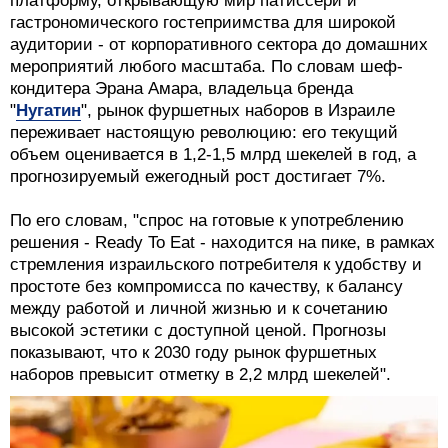
платформу, открывающую мир патиссери и
гастрономического гостеприимства для широкой
аудитории - от корпоративного сектора до домашних
мероприятий любого масштаба. По словам шеф-
кондитера Эрана Амара, владельца бренда
"
Нугатин
", рынок фуршетных наборов в Израиле
переживает настоящую революцию: его текущий
объем оценивается в 1,2-1,5 млрд шекелей в год, а
прогнозируемый ежегодный рост достигает 7%.
По его словам, "спрос на готовые к употреблению
решения - Ready To Eat - находится на пике, в рамках
стремления израильского потребителя к удобству и
простоте без компромисса по качеству, к балансу
между работой и личной жизнью и к сочетанию
высокой эстетики с доступной ценой. Прогнозы
показывают, что к 2030 году рынок фуршетных
наборов превысит отметку в 2,2 млрд шекелей".