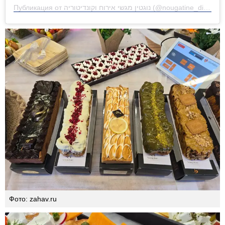
Публикация от נוגטין מגשי אירוח וקונדיטוריה (@nougatine_different_bakery)
Фото: zahav.ru