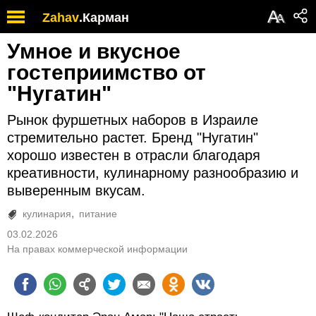
А
Zahav
.
Карман
А
Умное и вкусное
гостеприимство от
"Нугатин"
Рынок фуршетных наборов в Израиле
стремительно растет. Бренд "Нугатин"
хорошо известен в отрасли благодаря
креативности, кулинарному разнообразию и
выверенным вкусам.
кулинария
питание
03.02.2026
На правах коммерческой информации