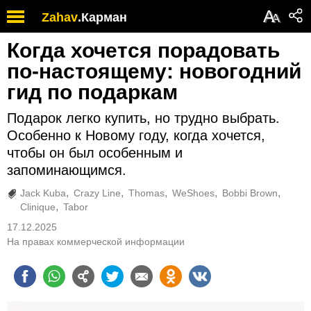
А
Zahav
.
Карман
А
Когда хочется порадовать
по-настоящему: новогодний
гид по подаркам
Подарок легко купить, но трудно выбрать.
Особенно к Новому году, когда хочется,
чтобы он был особенным и
запоминающимся.
Jack Kuba
Crazy Line
Thomas
WeShoes
Bobbi Brown
Clinique
Tabor
17.12.2025
На правах коммерческой информации