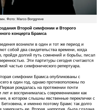
ин. Фото: Marco Borggreve
оздания Второй симфонии и Второго
ного концерта Брамса
едения возникли в один и тот же период и
яют собой два свидетельства времени, когда
р, пройдя долгий путь сомнений и борьбы, писал
уверенностью. Эти партитуры сегодня считаются
мой частью симфонического репертуара.
Вторая симфонии Брамса опубликованы с
сего в один год, однако противоположны по
 Первая рождалась на протяжении почти
и лет и воспринималась современниками как
ние, в котором слышны явственные переклички с
 Бетховена, и именно поэтому Брамс так долго
 завершить ее. Вторая, напротив, была создана