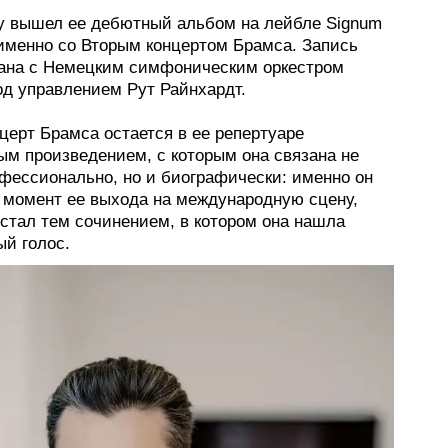
ду вышел ее дебютный альбом на лейбле Signum
 именно со Вторым концертом Брамса. Запись
ана с Немецким симфоническим оркестром
од управлением Рут Райнхардт.
церт Брамса остается в ее репертуаре
ым произведением, с которым она связана не
офессионально, но и биографически: именно он
 момент ее выхода на международную сцену,
 стал тем сочинением, в котором она нашла
ый голос.