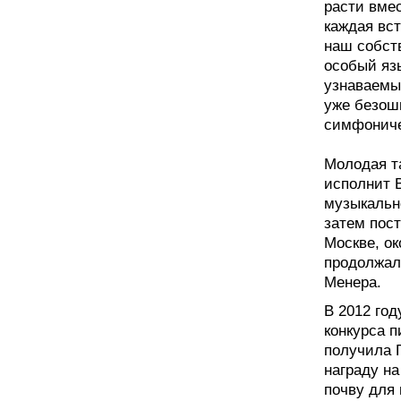
расти вмес
каждая вс
наш собст
особый язы
узнаваемы
уже безош
симфониче
Молодая т
исполнит 
музыкальн
затем пос
Москве, о
продолжал
Менера.
В 2012 го
конкурса п
получила Г
награду на
почву для 