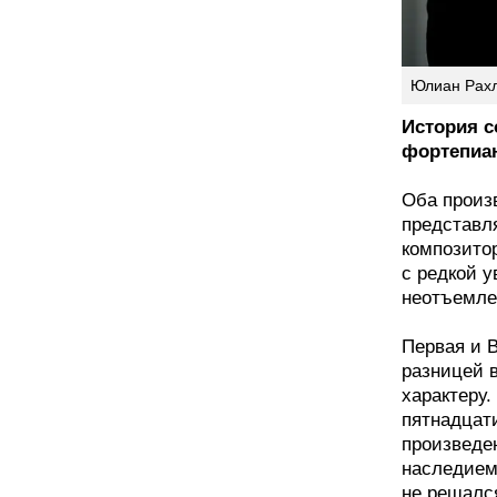
Юлиан Рахл
История с
фортепиан
Оба произв
представл
композито
с редкой 
неотъемле
Первая и 
разницей в
характеру.
пятнадцат
произведе
наследием
не решался