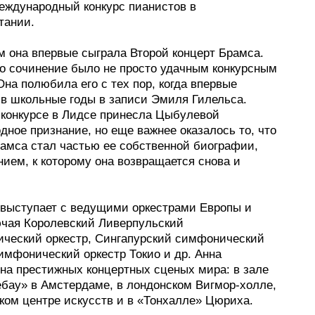
еждународный конкурс пианистов в
тании.
м она впервые сыграла Второй концерт Брамса.
то сочинение было не просто удачным конкурсным
на полюбила его с тех пор, когда впервые
в школьные годы в записи Эмиля Гилельса.
 конкурсе в Лидсе принесла Цыбулевой
ное признание, но еще важнее оказалось то, что
рамса стал частью ее собственной биографии,
ием, к которому она возвращается снова и
выступает с ведущими оркестрами Европы и
ючая Королевский Ливерпульский
ческий оркестр, Сингапурский симфонический
имфонический оркестр Токио и др. Анна
 на престижных концертных сценых мира: в зале
ебау» в Амстердаме, в лондонском Вигмор-холле,
ком центре искусств и в «Тонхалле» Цюриха.