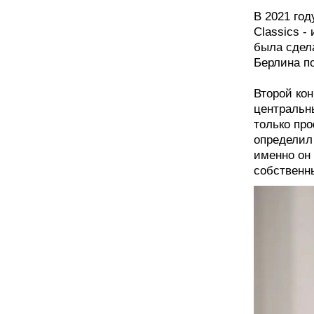
В 2021 го
Classics -
была сдел
Берлина п
Второй кон
центральн
только пр
определил
именно он
собственн