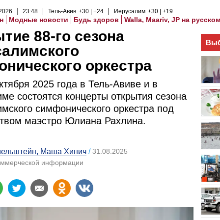
2026
23
:
48
Тель-Авив
+30
+24
Иерусалим
+30
+19
н
Модные новости
Будь здоров
Walla, Maariv, JP на русско
тие 88-го сезона
Выб
салимского
нического оркестра
октября 2025 года в Тель-Авиве и в
ме состоятся концерты открытия сезона
мского симфонического оркестра под
твом маэстро Юлиана Рахлина.
ельштейн
, Маша Хинич
31.08.2025
оммерческой информации