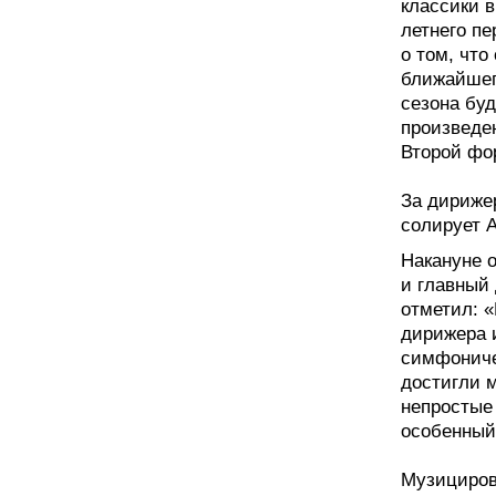
классики в
летнего пе
о том, что
ближайшего
сезона буд
произведе
Второй фо
За дириже
солирует 
Накануне 
и главный
отметил: «
дирижера 
симфониче
достигли м
непростые 
особенный
Музицирова