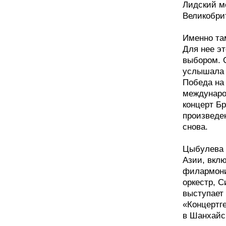
Лидский м
Великобри
Именно та
Для нее э
выбором. О
услышала 
Победа на
международ
концерт Б
произведен
снова.
Цыбулева 
Азии, вкл
филармони
оркестр, С
выступает
«Концертг
в Шанхайс