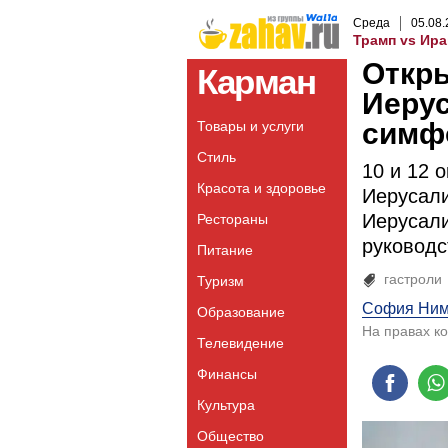
Среда
05
.
08
.
Трамп vs Ира
Откры
Карман
Иеру
симфо
Товары и услуги
Стиль
10 и 12 
Красота и здоровье
Иерусали
Иерусали
Рестораны
руководс
Питание
гастроли
Туризм
София Ним
Образование
На правах к
Телевидение
Финансы
Культура
Общество