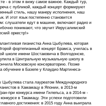
те - в этом я вижу самое важное. Каждый тур,
треча с публикой, каждый концерт формируют
венный стиль, нашу манеру исполнения, наш
к. И этот язык постепенно становится
м: слушатели едут в машине, включают радио и
ибочно понимают, что звучит Иерусалимский
ский оркестр!»
алантливая пианистка Анна Цыбулева, которая
Второй фортепианный концерт Брамса, училась в
ой школе имени Шостаковича в Волгодонске,
тупила в Центральную музыкальную школу в
кончила Московскую консерваторию. Позже
а обучение в Базеле у Клаудио Мартинеса-
ду Цыбулева стала лауреатом Международного
ианистов в Хамамацу в Японии, в 2013-м
ран-при конкурса имени Гилельса, а в 2014-м -
 конкурсе в Такамацу. Эти успехи подготовили
главного достижения: в 2015 году Анна выиграла