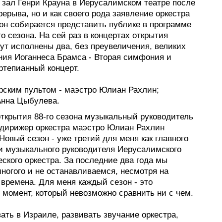
 зал Генри Крауна в Иерусалимском театре после
рерыва, но и как своего рода заявление оркестра
 он собирается представить публике в программе
 сезона. На сей раз в концертах открытия
ут исполнены два, без преувеличения, великих
ния Иоганнеса Брамса - Вторая симфония и
ртепианный концерт.
рским пультом - маэстро Юлиан Рахлин;
Анна Цыбулева.
открытия 88-го сезона музыкальный руководитель
 дирижер оркестра маэстро Юлиан Рахлин
Новый сезон - уже третий для меня как главного
и музыкального руководителя Иерусалимского
ского оркестра. За последние два года мы
ногого и не останавливаемся, несмотря на
времена. Для меня каждый сезон - это
 момент, который невозможно сравнить ни с чем.
ть в Израиле, развивать звучание оркестра,