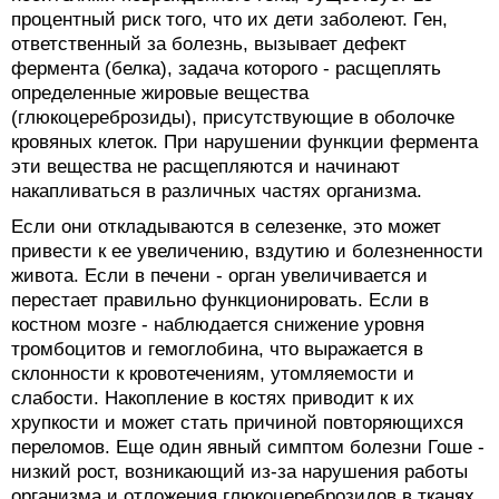
процентный риск того, что их дети заболеют. Ген,
ответственный за болезнь, вызывает дефект
фермента (белка), задача которого - расщеплять
определенные жировые вещества
(глюкоцереброзиды), присутствующие в оболочке
кровяных клеток. При нарушении функции фермента
эти вещества не расщепляются и начинают
накапливаться в различных частях организма.
Если они откладываются в селезенке, это может
привести к ее увеличению, вздутию и болезненности
живота. Если в печени - орган увеличивается и
перестает правильно функционировать. Если в
костном мозге - наблюдается снижение уровня
тромбоцитов и гемоглобина, что выражается в
склонности к кровотечениям, утомляемости и
слабости. Накопление в костях приводит к их
хрупкости и может стать причиной повторяющихся
переломов. Еще один явный симптом болезни Гоше -
низкий рост, возникающий из-за нарушения работы
организма и отложения глюкоцереброзидов в тканях.